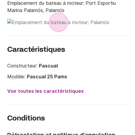
Emplacement du bateau à moteur:
Port Esportiu
Marina Palamós, Palamós
Caractéristiques
Constructeur:
Pascual
Modèle:
Pascual 25 Pams
Puissance moteur:
15cv
Voir toutes les caractéristiques
Longueur:
5m
Année:
1994 (Rénové en 2021)
Conditions
Capacité à bord:
6 personnes