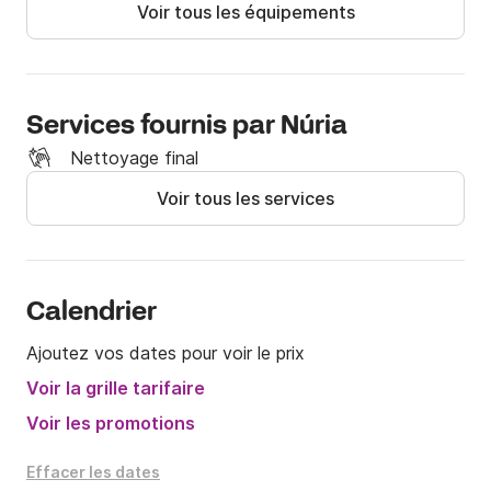
Voir tous les équipements
Réservez dès maintenant au Click&Boat pour profiter 
d'une journée inoubliable à bord de ce magnifique 
navire. Si vous avez des questions, vous pouvez 
m'écrire un message.
Services fournis par Núria
Nettoyage final
Voir tous les services
Calendrier
Ajoutez vos dates pour voir le prix
Voir la grille tarifaire
Voir les promotions
Effacer les dates