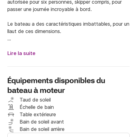
autorisée pour six personnes, skipper compris, pour 
passer une journée incroyable à bord. 

Le bateau a des caractéristiques imbattables, pour un 
llaut de ces dimensions. 

Il n'est pas nécessaire d'avoir un diplôme 

Lire la suite
Le bateau est amarré à Palamós, où l'expérience 
commencera. De là, vous aurez accès à une série de 
criques, d’îles ou encore de lieux vierges inaccessibles 
Équipements disponibles du
par voie terrestre. Une véritable merveille de la nature 
bateau à moteur
à portée de main.  

Taud de soleil
Les prix que vous voyez sur la page sont des prix 
Échelle de bain
définitifs, vous n'avez aucun paiement à effectuer à 
Table extérieure
l'embarquement, pas même le carburant. 

Bain de soleil avant
Bain de soleil arrière
EXIGENCES:
