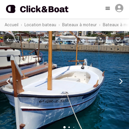
Accueil
Location bateau
Bateaux à moteur
Bateaux à mo