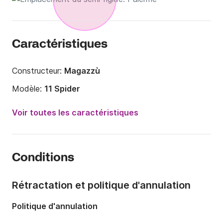
Caractéristiques
Constructeur:
Magazzù
Modèle:
11 Spider
Puissance moteur:
600cv
Voir toutes les caractéristiques
Longueur:
10.9m
Année:
2017
Conditions
Capacité à bord:
1 personne
Rétractation et politique d'annulation
Politique d'annulation