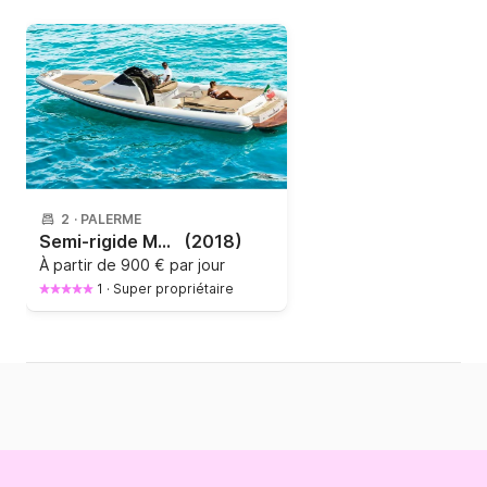
2
·
PALERME
Semi-rigide Magazzù 11 coupè 640cv
(2018)
À partir de
900 € par jour
1
·
Super propriétaire