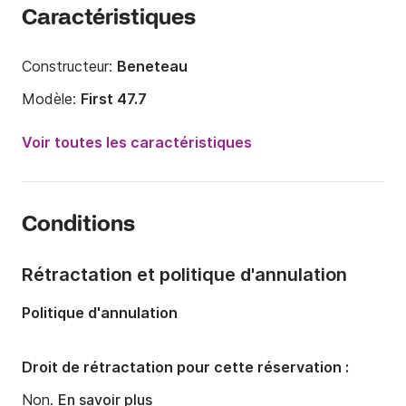
Caractéristiques
Constructeur:
Beneteau
Modèle:
First 47.7
Année:
2001 (Rénové en 2023)
Voir toutes les caractéristiques
Capacité à bord:
14 personnes
Nombre de cabines:
4
Conditions
Nombre de couchages:
8
Nombre de salles de bains:
2
Rétractation et politique d'annulation
Longueur:
14.5m
Politique d'annulation
Largeur:
4.5m
Tirant d'eau:
2.3m
Droit de rétractation pour cette réservation :
Puissance moteur:
75cv
Non.
En savoir plus