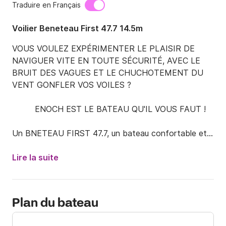
Traduire en Français
Voilier Beneteau First 47.7 14.5m
VOUS VOULEZ EXPÉRIMENTER LE PLAISIR DE 
NAVIGUER VITE EN TOUTE SÉCURITÉ, AVEC LE 
BRUIT DES VAGUES ET LE CHUCHOTEMENT DU 
VENT GONFLER VOS VOILES ? 

         ENOCH EST LE BATEAU QU'IL VOUS FAUT ! 

Un BNETEAU FIRST 47.7, un bateau confortable et 
adapté aux croisières rapides en toute sécurité, avec 
foc sur enrouleur, bosses de ris depuis le cockpit sans 
Lire la suite
aller au mât, et si besoin le gennaker peut être utilisé.

Il développe d'excellentes vitesses, à tel point que 
Plan du bateau
même avec une légère brise, on peut facilement 
atteindre 6/7 nœuds et oublier le bruit gênant du 