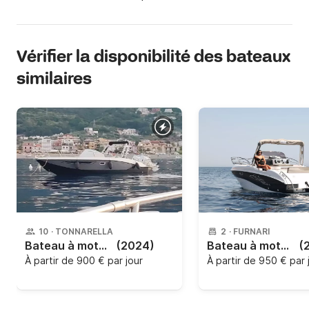
Vérifier la disponibilité des bateaux
similaires
10
·
TONNARELLA
2
·
FURNARI
Bateau à moteur Cantiere nautico trimarchi Dylet 85 400cv
(2024)
Bateau à moteur Aquabat Sport Infinity 850 Bianca 280cv
(
À partir de
900 € par jour
À partir de
950 € par 