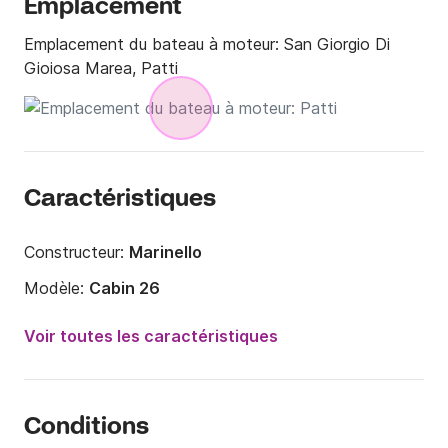
Emplacement
Emplacement du bateau à moteur:
San Giorgio Di
Gioiosa Marea, Patti
Caractéristiques
Constructeur:
Marinello
Modèle:
Cabin 26
Puissance moteur:
250cv
Voir toutes les caractéristiques
Longueur:
7.65m
Année:
2025
Conditions
Capacité à bord:
10 personnes