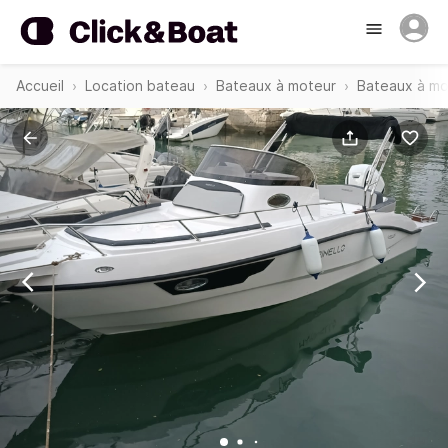
Accueil
Location bateau
Bateaux à moteur
Bateaux à mo