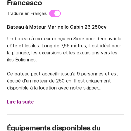
Francesco
Traduire en Français
Bateau à Moteur Marinello Cabin 26 250cv
Un bateau à moteur conçu en Sicile pour découvrir la 
côte et les îles. Long de 7,65 mètres, il est idéal pour 
la plongée, les excursions et les excursions vers les 
îles Éoliennes.

Ce bateau peut accueillir jusqu'à 9 personnes et est 
équipé d'un moteur de 250 ch. Il est uniquement 
disponible à la location avec notre skipper.

Ce bateau à cabine de type walkaround dispose d'un 
spacieux bain de soleil avant avec un canapé arrière 
Lire la suite
rembourré. Il est également équipé d'un taud de soleil, 
d'une douche, d'une chaîne stéréo et d'un 
réfrigérateur.

Équipements disponibles du