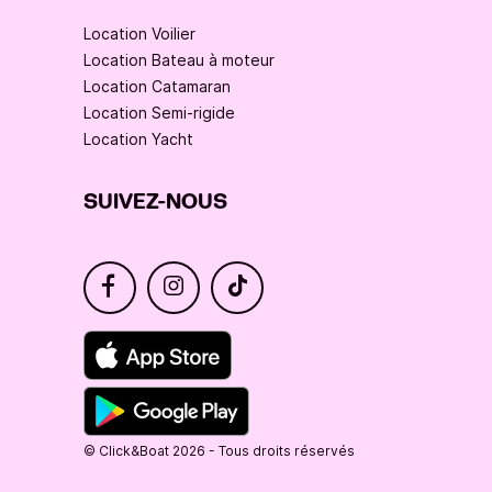
Location Voilier
L'arrivée à Gaios dépend du vent!

Location Bateau à moteur
Location Catamaran
Coût de la croisière 1.700e (jusqu'à 6 personnes).

Location Semi-rigide
Location Yacht
..............................................

SUIVEZ-NOUS
Les prix des croisières quotidiennes sont jusqu'à 6 
personnes et des frais supplémentaires sont facturés 
pour plus de passagers (jusqu'à 10).

Notre société se réserve le droit de changer ou de 
modifier l'itinéraire de la croisière prévue, ou de 
l'annuler, en raison de conditions météorologiques 
défavorables ou pour des raisons qu'elle estime ne 
pas garantir la sécurité des passagers.

© Click&Boat 2026 - Tous droits réservés
..............................................
