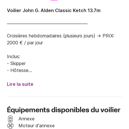
Voilier John G. Alden Classic Ketch 13.7m
________________________________________

Croisières hebdomadaires (plusieurs jours) -> PRIX: 
2000 € / par jour

Inclus:

- Skipper

- Hôtesse

- Hébergement en chambre d'hôtel

Lire la suite
Envoyez-nous un message pour en savoir plus sur nos 
voyages de plusieurs jours et hebdomadaires!

---------------------------

Équipements disponibles du voilier
Croisières quotidiennes:

Annexe
Inclus:

Moteur d'annexe