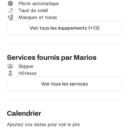
-skipper

Pilote automatique
-hôtesse

Taud de soleil
-déjeuner en bateau

Masques et tubas
________________________________________

Voir tous les équipements (+13)
Notre bateau est dessiné par le célèbre designer 
américain John G Alden en 1944 sous le nom de code 
RENA CLASS 0744N.

Services fournis par Marios
Les plans ont été achetés à Alden Company, par le 
Skipper
biais du Peabody Museum Massachusetts États-Unis 
Hôtesse
en 1975, par le capitaine britannique M. Nigel Halliwell.

Voir tous les services
La construction (Iroko, pour la coque et le pont - 
acajou, pour l'intérieur) aura lieu au Cap et se fera en 
1984.

Calendrier
 Son "père" Nigel a choisi ce type de bateau en raison 
Ajoutez vos dates pour voir le prix
de la ligne de flottaison idéale pour la longueur des 