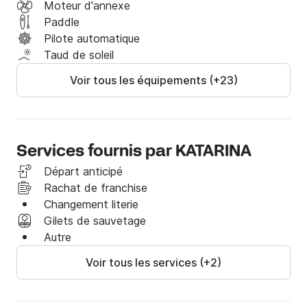
timonier présente un excellent aperçu. Pour faire une 
Moteur d'annexe
longue journée en mer, une expérience amusante, le 
Paddle
poste de pilotage offre beaucoup d'espace et des 
Pilote automatique
sièges ergonomiques. La coupe des voiles est facile 
Taud de soleil
avec la plaque principale menée sur le toit de la 
Voir tous les équipements (+23)
maison du pont et la voile avant découpée par des 
treuils du poste de pilotage.
Services fournis par KATARINA
Départ anticipé
Rachat de franchise
Changement literie
Gilets de sauvetage
Autre
Voir tous les services (+2)