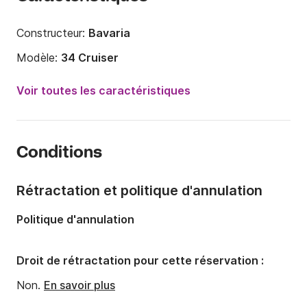
Constructeur:
Bavaria
Modèle:
34 Cruiser
Année:
2017
Voir toutes les caractéristiques
Capacité à bord:
6 personnes
Nombre de cabines:
2
Conditions
Nombre de couchages:
6
Nombre de salles de bains:
1
Rétractation et politique d'annulation
Longueur:
9.99m
Politique d'annulation
Largeur:
3.42m
Tirant d'eau:
2.02m
Droit de rétractation pour cette réservation :
Puissance moteur:
27cv
Non.
En savoir plus