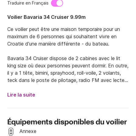
Traduire en Français
Voilier Bavaria 34 Cruiser 9.99m
Ce voilier peut être une maison temporaire pour un 
maximum de 6 personnes qui souhaitent vivre en 
Croatie d'une manière différente - du bateau.

Bavaria 34 Cruiser dispose de 2 cabines avec le lit 
king size où deux personnes peuvent dormir. En outre, 
il y a 1 tête, bimini, sprayhood, roll-voile, 2 volants, 
teck dans le poste de pilotage, radio FM avec lecteur 
CD et USB, haut-parleurs dans le poste de pilotage, 
douche de cockpit (chaud et froid) et grande plate-
Lire la suite
forme de natation.

La bonne vue sur les voiles n'est pas seulement un 
Équipements disponibles du voilier
facteur de sécurité important, mais aussi une 
augmentation de la croisière. Sur les deux volants, le 
Annexe