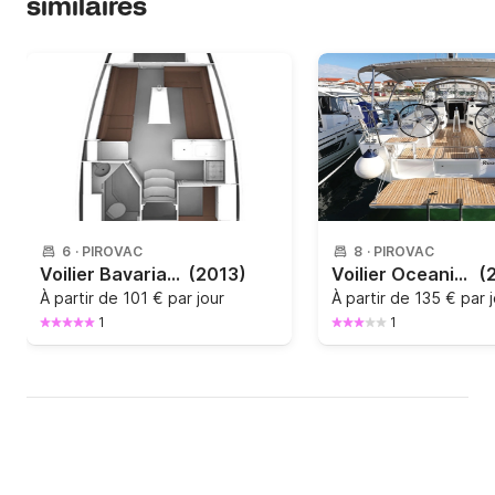
similaires
6
·
PIROVAC
8
·
PIROVAC
Voilier Bavaria Bavaria Cruiser 33 9.99m
(2013)
Voilier Oceanis 34.1 10m
(
À partir de
101 € par jour
À partir de
135 € par 
1
1