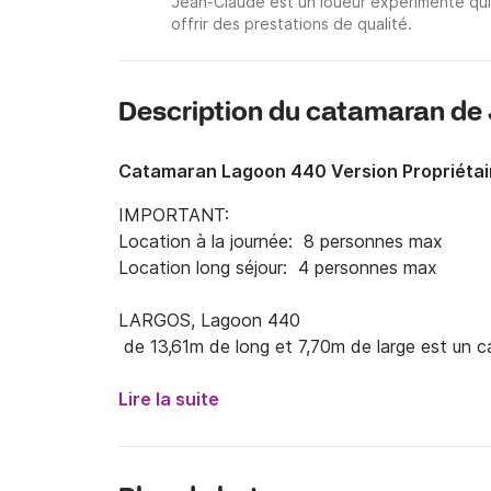
Jean-Claude est un loueur expérimenté qui
offrir des prestations de qualité.
Description du catamaran de
Catamaran Lagoon 440 Version Propriétai
IMPORTANT:

Location à la journée:  8 personnes max

Location long séjour:  4 personnes max

LARGOS, Lagoon 440

 de 13,61m de long et 7,70m de large est un ca
bonnes performances.  

Lire la suite
Jean-Claude  votre skipper professionnel, vous
la mer et ses bonnes adresses sur l’archipel de