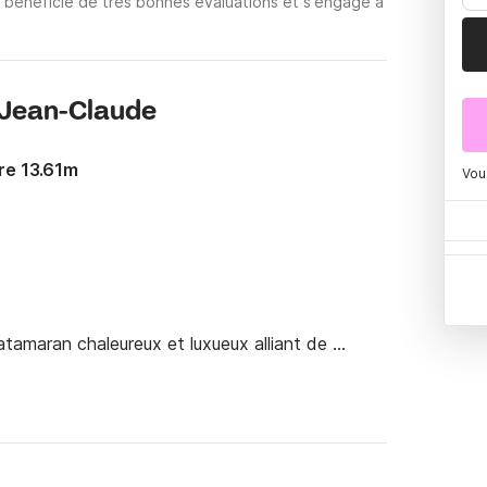
 bénéficie de très bonnes évaluations et s'engage à
 Jean-Claude
re 13.61m
Vou
tamaran chaleureux et luxueux alliant de 
 fera partager les criques, sa connaissance de 
s Baléares. 
