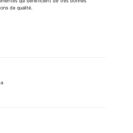
rimentés qui bénéficient de très bonnes
ions de qualité.
ça