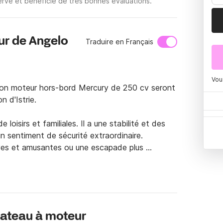
vé et bénéficie de très bonnes évaluations.
ur de Angelo
Traduire en Français
Vou
son moteur hors-bord Mercury de 250 cv seront 
 d'Istrie.

oisirs et familiales. Il a une stabilité et des 
n sentiment de sécurité extraordinaire.

ves et amusantes ou une escapade plus 
r du chaud soleil croate et la mer d'un bleu 
hir. Que vous aimiez nager, faire de la plongée 
 de 7,23 mètres de long sera le choix parfait 
bateau à moteur
plus beaux sites à voir. Des plages rocheuses 