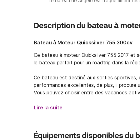
Le bateau de Angelo est fréquemment réser
Description du bateau à mote
Bateau à Moteur Quicksilver 755 300cv
Ce bateau à moteur Quicksilver 755 2017 et 
le bateau parfait pour un roadtrip dans la région
Ce bateau est destiné aux sorties sportives, de l
performances excellentes, de plus, il procure u
Vous pouvez choisir entre des vacances acti
relaxante. Son bimini sera là pour vous protége
limpide sera à portée de main pour vous rafraîc
Lire la suite
avec tuba ou simplement bronzer, ce hors-bord
pour vos vacances.

Équipements disponibles du 
Cette région de Croatie possède certains des 