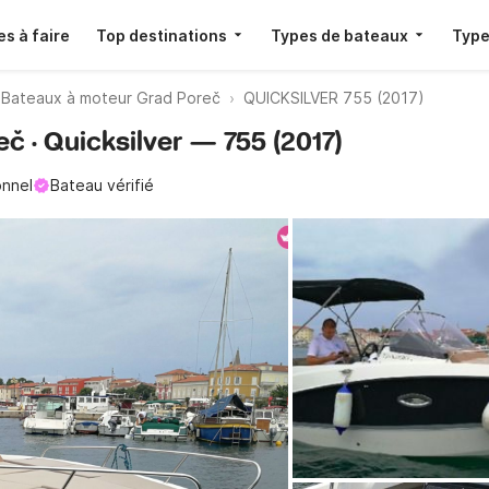
s à faire
Top destinations
Types de bateaux
Type
Bateaux à moteur Grad Poreč
QUICKSILVER 755 (2017)
č · Quicksilver — 755 (2017)
onnel
Bateau vérifié