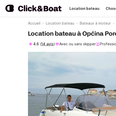
Location bateau
Chose
Accueil
Location bateau
Bateaux à moteur
Location bateau à Općina Pore
4.6
(
14 avis
)
Avec ou sans skipper
Professi