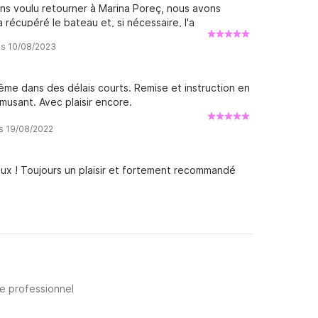
vons voulu retourner à Marina Poreç, nous avons
écupéré le bateau et, si nécessaire, l'a
complet et sans soucis ! Merci beaucoup et avec
is 10/08/2023
me dans des délais courts. Remise et instruction en
amusant. Avec plaisir encore.
is 19/08/2022
ieux ! Toujours un plaisir et fortement recommandé
re professionnel