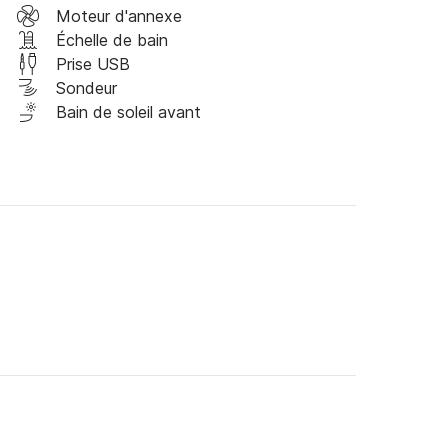
 renommée mondiale et aux vins et à l'huile 
Moteur d'annexe
u'il a à offrir.

Échelle de bain
Prise USB
e semaine, vous bénéficiez d'une journée 
Sondeur
Bain de soleil avant