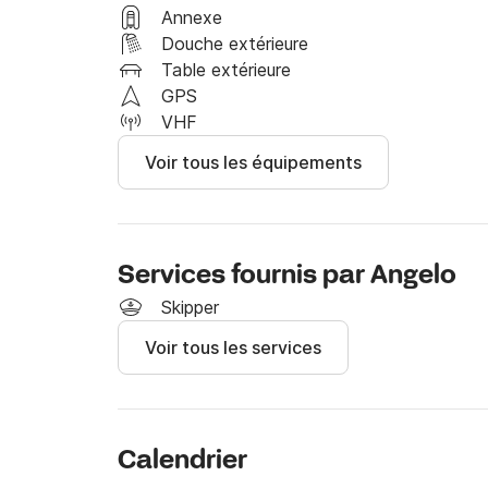
sans fin telles que Rt Kamenjak à la cuisine de
Annexe
d'olive primés. N'hésitez pas à explorer tout ce q
Douche extérieure
Table extérieure
Si vous décidez de réserver un bateau pour un
GPS
gratuite !

VHF
Voir tous les équipements
Au plaisir de vous accueillir à bord !
Services fournis par Angelo
Skipper
Voir tous les services
Calendrier