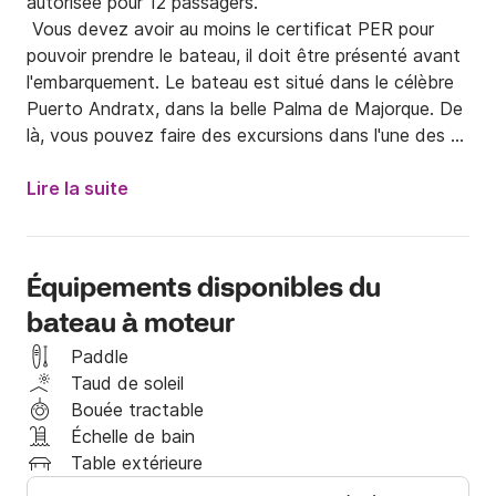
autorisée pour 12 passagers.

 Vous devez avoir au moins le certificat PER pour 
pouvoir prendre le bateau, il doit être présenté avant 
l'embarquement. Le bateau est situé dans le célèbre 
Puerto Andratx, dans la belle Palma de Majorque. De 
là, vous pouvez faire des excursions dans l'une des 
criques naturelles de la région, située à quelques 
minutes du port d'amarrage. Le bateau dispose d'un 
Lire la suite
puissant moteur Volvo V8 de 300 ch, adapté à tout 
type de navigation. À bord est inclus: auvent bimini 
pour se protéger du soleil, radio avec 6 haut-parleurs 
Équipements disponibles du
avec connexion MP3, un grand arc de bain de soleil, 
bateau à moteur
table pliante, guindeau électronique, connexion 12 v 
et une échelle. Notez que le coût du carburant utilisé 
Paddle
n'est pas inclus dans le prix de liste. Nous avons 
Taud de soleil
également le supplément obligatoire du nettoyage 
Bouée tractable
final, il a un coût de 40 euros par sortie. Nous restons 
Échelle de bain
à votre disposition, via le service de messagerie de la 
Table extérieure
plateforme, pour résoudre toutes questions ou 