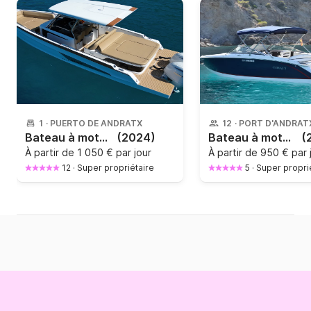
1
·
PUERTO DE ANDRATX
12
·
PORT D'ANDRAT
Bateau à moteur Sterk 31 RC 400cv
(2024)
Bateau à moteur COBALT R5 320cv
(
À partir de
1 050 € par jour
À partir de
950 € par 
12
·
Super propriétaire
5
·
Super propri