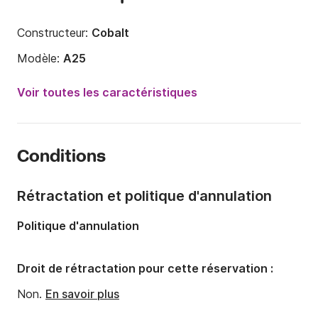
Constructeur:
Cobalt
Modèle:
A25
Puissance moteur:
300cv
Voir toutes les caractéristiques
Longueur:
7.77m
Année:
2014 (Rénové en 2020)
Conditions
Capacité à bord:
12 personnes
Rétractation et politique d'annulation
Politique d'annulation
Droit de rétractation pour cette réservation :
Non.
En savoir plus