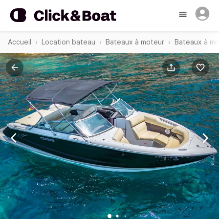
Accueil
Location bateau
Bateaux à moteur
Bateaux à mo