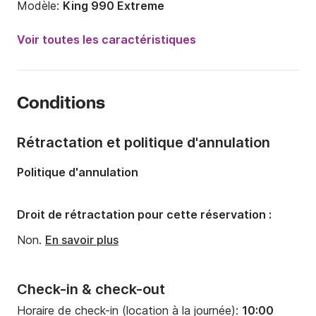
Modèle:
King 990 Extreme
Puissance moteur:
500cv
Voir toutes les caractéristiques
Longueur:
10m
Année:
2015 (Rénové en 2022)
Conditions
Capacité à bord:
12 personnes
Rétractation et politique d'annulation
Politique d'annulation
Droit de rétractation pour cette réservation :
Non.
En savoir plus
Check-in & check-out
Horaire de check-in (location à la journée):
10:00