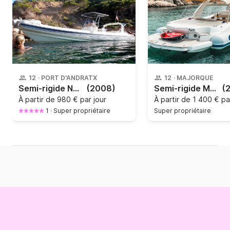
12
·
PORT D'ANDRATX
12
·
MAJORQUE
Semi-rigide NUOVA JOLLY King 820 450cv
(2008)
Semi-rigide Marlin 38 Open 700cv
(
À partir de
980 € par jour
À partir de
1 400 € pa
1
·
Super propriétaire
Super propriétaire