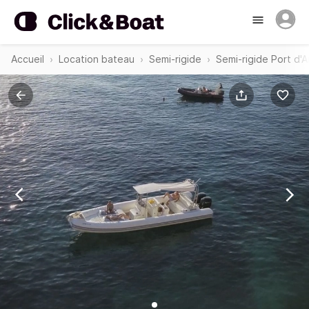
Accueil
Location bateau
Semi-rigide
Semi-rigide Port d'