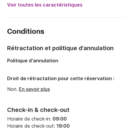
Puissance moteur:
100cv
Voir toutes les caractéristiques
Longueur:
5.55m
Année:
2019
Conditions
Capacité à bord:
6 personnes
Nombre de couchages:
1
Rétractation et politique d'annulation
Politique d'annulation
Droit de rétractation pour cette réservation :
Non.
En savoir plus
Check-in & check-out
Horaire de check-in:
09:00
Horaire de check-out:
19:00