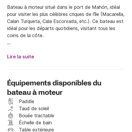
Bateau à moteur situé dans le port de Mahón, idéal 
pour visiter les plus célèbres criques de l'île (Macarella, 
Calan Turqueta, Cala Escorxada, etc.). Ce bateau est 
idéal pour les départs quotidiens, visitant tous les 
coins de la côte.

De plus, son grand confort vous permet de passer 
une journée agréable, équipée de canapés rembourrés 
Lire la suite
et d'un solarium pour bronzer. Dans le cockpit arrière, 
il y a un auvent et sous le tableau de bord, il y a une 
petite cabine idéale pour laisser tout ce qui n'est pas 
Équipements disponibles du
nécessaire. Également équipé d'un réfrigérateur à 
bateau à moteur
glace.

Paddle
Le prix comprend:

Taud de soleil
- TVA

Bouée tractable
- Amarrage et assurance (avec caution de 1 000 €)

Échelle de bain
Table extérieure