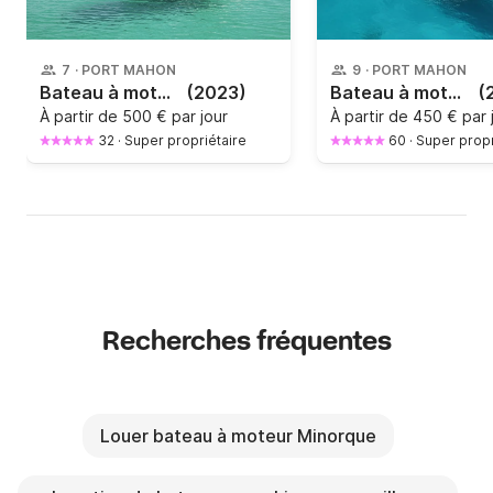
7
·
PORT MAHON
9
·
PORT MAHON
Bateau à moteur Quicksilver 605 Open 150cv
(2023)
Bateau à moteur Bayliner Vr6 150cv
(
À partir de
500 € par jour
À partir de
450 € par 
32
·
Super propriétaire
60
·
Super propr
Recherches fréquentes
Louer bateau à moteur Minorque