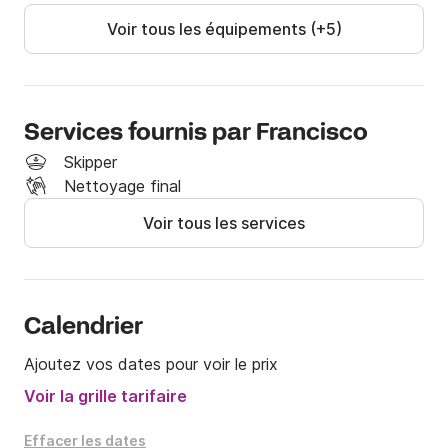
Le prix ne comprend pas:

Voir tous les équipements (+5)
- du carburant

- Motif (facultatif): 170 €

- ménage: 30 €

Nous vous attendons dans Click&Boat pour faire de 
Services fournis par Francisco
la voile!
Skipper
Nettoyage final
Voir tous les services
Calendrier
Ajoutez vos dates pour voir le prix
Voir la grille tarifaire
Effacer les dates