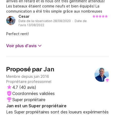
arrivés en retard et ils nous ont très gentiment attendus!
Les bateaux étaient comme neufs et bien équipés! La
communication a été très simple grâce aux nombreuses
langues parlées par les membres de l’équipe!! Je
Cesar
Date de la réservation 28/08/2020 · Date de
recommande fortement!
l'avis 13/08/2022
Perfect rent!
Voir plus d'avis
Jan
Proposé par
Membre depuis juin 2016
Propriétaire professionnel
4.7
(
40 avis
)
Coordonnées validées
Super propriétaire
Jan est un Super propriétaire
Les Super propriétaires sont des loueurs expérimentés