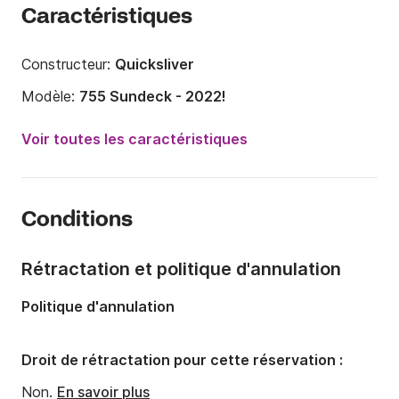
Caractéristiques
Constructeur:
Quicksliver
Modèle:
755 Sundeck - 2022!
Puissance moteur:
250cv
Voir toutes les caractéristiques
Longueur:
7.55m
Année:
2022
Conditions
Capacité à bord:
8 personnes
Nombre de cabines:
1
Rétractation et politique d'annulation
Nombre de couchages:
1
Politique d'annulation
Droit de rétractation pour cette réservation :
Non.
En savoir plus