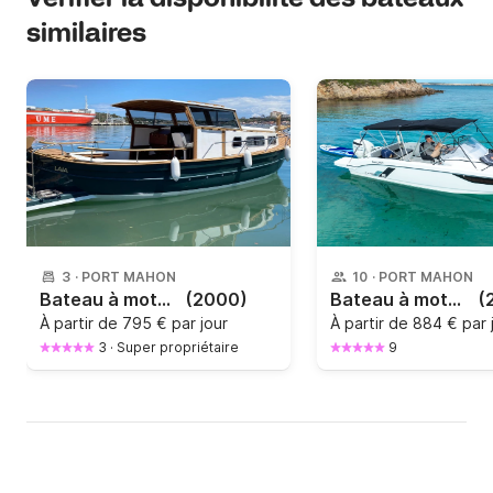
similaires
3
·
PORT MAHON
10
·
PORT MAHON
Bateau à moteur Llaut Menorquin Capeador Tuto Menorquina 280cv
(2000)
Bateau à moteur Beneteau Flyer 8 300cv
(
À partir de
795 € par jour
À partir de
884 € par 
3
·
Super propriétaire
9