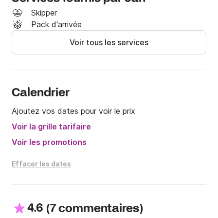
Skipper
Inclus :

Pack d'arrivée
Voir tous les services
TVA

Assurance

Non inclus :

Calendrier
Carburant : 60 €/heure

Ajoutez vos dates pour voir le prix
Skipper : 295 €/jour

Voir la grille tarifaire
Réservez à l’avance pour garantir la disponibilité. 
Voir les promotions
Nous serons ravis de vous accueillir à bord.
Effacer les dates
4.6
(
)
7 commentaires