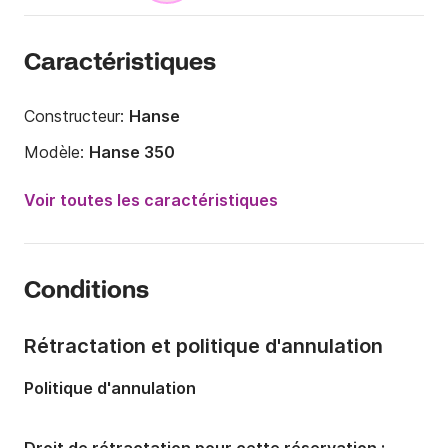
Caractéristiques
Constructeur:
Hanse
Modèle:
Hanse 350
Année:
2011 (Rénové en 2015)
Voir toutes les caractéristiques
Capacité à bord:
8 personnes
Nombre de cabines:
3
Conditions
Nombre de couchages:
6
Nombre de salles de bains:
1
Rétractation et politique d'annulation
Longueur:
10.55m
Politique d'annulation
Largeur:
3.55m
Tirant d'eau:
1.8m