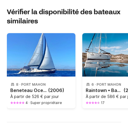
Vérifier la disponibilité des bateaux
similaires
8
·
PORT MAHON
6
·
PORT MAHON
Beneteau Oceanis Clipper 393 12m
(2006)
Raintown • Bavaria 42 Cruiser
(
À partir de
526 € par jour
À partir de
586 € par 
4
·
Super propriétaire
17