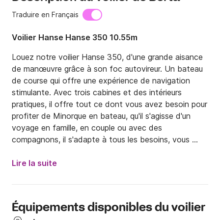
Traduire en Français
Voilier Hanse Hanse 350 10.55m
Louez notre voilier Hanse 350, d'une grande aisance 
de manœuvre grâce à son foc autovireur. Un bateau 
de course qui offre une expérience de navigation 
stimulante. Avec trois cabines et des intérieurs 
pratiques, il offre tout ce dont vous avez besoin pour 
profiter de Minorque en bateau, qu'il s'agisse d'un 
voyage en famille, en couple ou avec des 
compagnons, il s'adapte à tous les besoins, vous 
décidez !

Lire la suite
Que votre séjour à Minorque soit inoubliable, le port 
et la mer nous permettent de les connaître et de 
naviguer sur eux, ne manquez pas l'occasion de vous 
Équipements disponibles du voilier
sentir comme un marin de haute mer !
