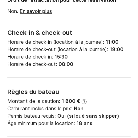
Droit de rétractation pour cette réservation :
Puissance moteur:
29cv
Non.
En savoir plus
Check-in & check-out
Horaire de check-in (location à la journée):
11:00
Horaire de check-out (location à la journée):
18:00
Horaire de check-in:
15:30
Horaire de check-out:
08:00
Règles du bateau
Montant de la caution:
1 800 €
?
Carburant inclus dans le prix:
Non
Permis bateau requis:
Oui (si loué sans skipper)
Âge minimum pour la location:
18 ans