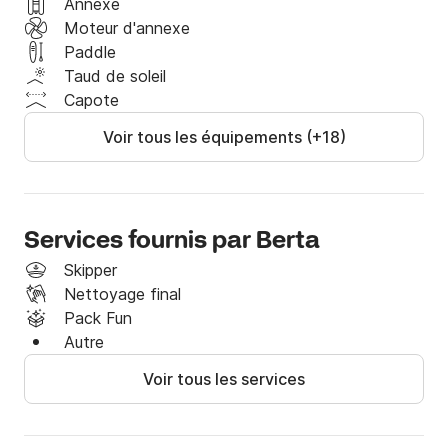
Annexe
Le prix comprend :

Moteur d'annexe
- TVA 

Paddle
- Assurance bateau et occupants 

Taud de soleil
Capote
Nous vous invitons à louer le voilier Hanse 350 via 
Voir tous les équipements (+18)
Click&Boat. à bientôt!
Services fournis par Berta
Skipper
Nettoyage final
Pack Fun
Autre
Voir tous les services