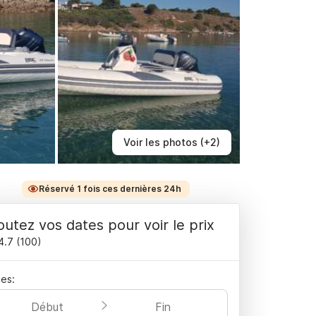
Voir les photos (+2)
Réservé 1 fois ces dernières 24h
outez vos dates pour voir le prix
4.7
(
100
)
es:
Début
Fin