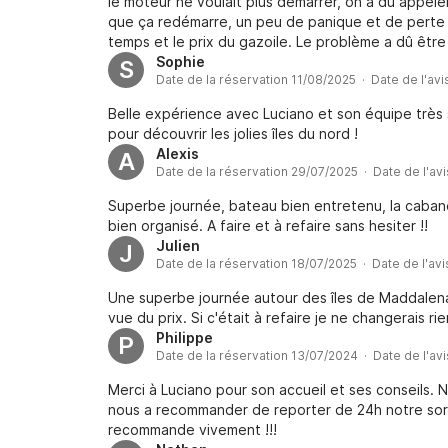
le moteur ne voulait plus démarrer, on a dû appeler
que ça redémarre, un peu de panique et de perte d
temps et le prix du gazoile. Le problème a dû être 
Sophie
S
Date de la réservation 11/08/2025 · Date de l'av
Belle expérience avec Luciano et son équipe très s
pour découvrir les jolies îles du nord !
Alexis
A
Date de la réservation 29/07/2025 · Date de l'av
Superbe journée, bateau bien entretenu, la cabane
bien organisé. A faire et à refaire sans hesiter !!
Julien
J
Date de la réservation 18/07/2025 · Date de l'av
Une superbe journée autour des îles de Maddalena
vue du prix. Si c'était à refaire je ne changerais rie
Philippe
P
Date de la réservation 13/07/2024 · Date de l'av
Merci à Luciano pour son accueil et ses conseils. 
nous a recommander de reporter de 24h notre sor
recommande vivement !!!