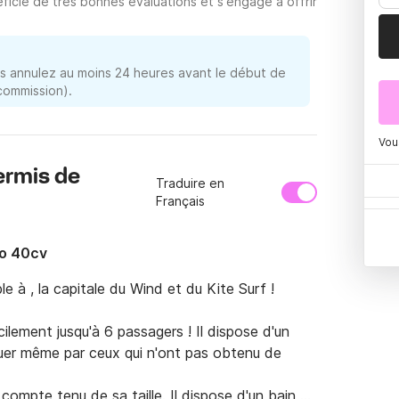
ficie de très bonnes évaluations et s'engage à offrir
 annulez au moins 24 heures avant le début de
 commission).
Vou
ermis de
Traduire en
Français
no 40cv
 à , la capitale du Wind et du Kite Surf !

lement jusqu'à 6 passagers ! Il dispose d'un 
uer même par ceux qui n'ont pas obtenu de 
compte tenu de sa taille. Il dispose d'un bain de 