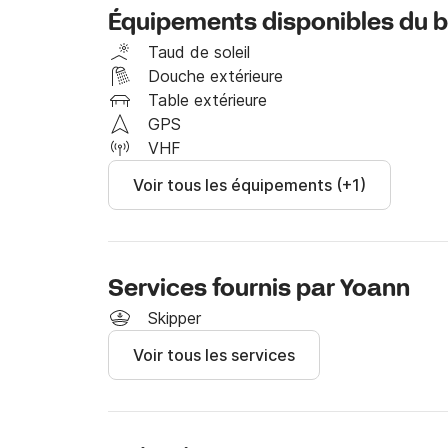
profiter d'un maximum de plages et de criques.
Équipements disponibles du 
Son taud de soleil sera parfait pour vous proté
Taud de soleil
bains de soleil avant et arrière pourront vous
Douche extérieure
Table extérieure
A noter: le bateau est uniquement loué avec s
GPS
VHF
Vous pouvez me contacter sur la messagerie C
Voir tous les équipements (+1)
concernant le bateau ou les trajets envisagés.
Bonne journée,

Services fournis par Yoann
Yoann
Skipper
Voir tous les services