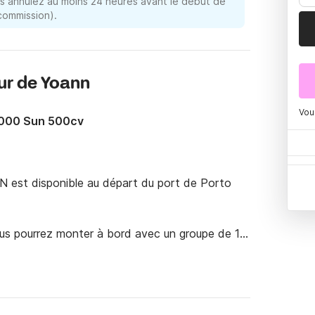
 annulez au moins 24 heures avant le début de
 commission).
ur de Yoann
Vou
1000 Sun 500cv
 est disponible au départ du port de Porto 
ous pourrez monter à bord avec un groupe de 12 
et vous pourrez découvrir les recoins cachés 
ront de naviguer le long de la côte et de 