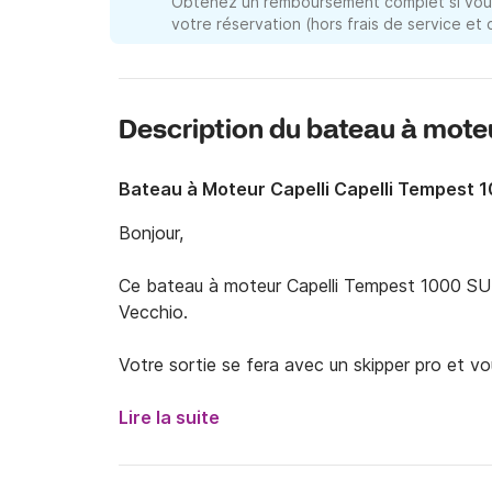
Obtenez un remboursement complet si vous
votre réservation (hors frais de service et
Description du bateau à mote
Bateau à Moteur Capelli Capelli Tempest 
Bonjour,

Ce bateau à moteur Capelli Tempest 1000 SUN
Vecchio. 

Votre sortie se fera avec un skipper pro et v
personnes maximum.

Lire la suite
Une journée en mer avec ce bateau est idéale 
de la côte Corse. Ses 2 x 250 Cv vous permett