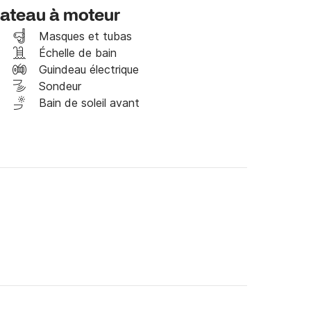


bateau à moteur
ger du soleil durant les pics de chaleur. Ses 
Masques et tubas
 aider à bronzer rapidement sur un bateau.

Échelle de bain
Guindeau électrique
on skipper (supplément 250 Euros).

Sondeur
Bain de soleil avant
lick and Boat pour échanger des informations 

