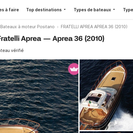
s à faire
Top destinations
Types de bateaux
Type
Bateaux à moteur Positano
FRATELLI APREA APREA 36 (2010)
Fratelli Aprea — Aprea 36 (2010)
teau vérifié