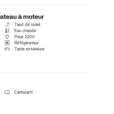
bateau à moteur
Taud de soleil
Eau chaude
Prise 220V
Réfrigérateur
Table extérieure
place

ants et des bars de plage le long de la côte.

e me ferai un plaisir de répondre à vos 
Carburant