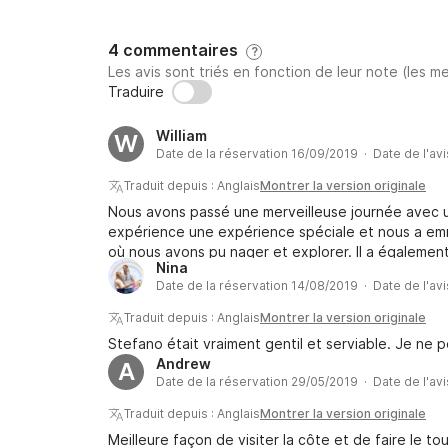
4 commentaires
?
Les avis sont triés en fonction de leur note (les me
Traduire
William
W
Date de la réservation 16/09/2019 · Date de l'av
Traduit depuis : Anglais
Montrer la version originale
Nous avons passé une merveilleuse journée avec un 
expérience une expérience spéciale et nous a emm
où nous avons pu nager et explorer. Il a égalemen
Nina
avait de nombreux rafraîchissements à bord. Nous
Date de la réservation 14/08/2019 · Date de l'av
un service de qualité supérieure et je le recomma
état.
Traduit depuis : Anglais
Montrer la version originale
Stefano était vraiment gentil et serviable. Je n
Andrew
A
Date de la réservation 29/05/2019 · Date de l'av
Traduit depuis : Anglais
Montrer la version originale
Meilleure façon de visiter la côte et de faire le to