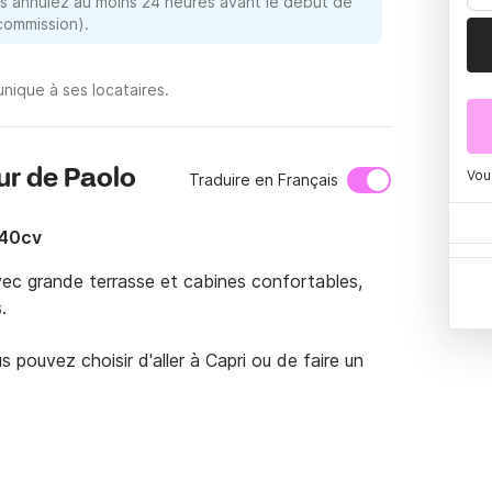
 annulez au moins 24 heures avant le début de
 commission).
nique à ses locataires.
ur de Paolo
Vou
Traduire en Français
740cv
ec grande terrasse et cabines confortables, 


pouvez choisir d'aller à Capri ou de faire un 