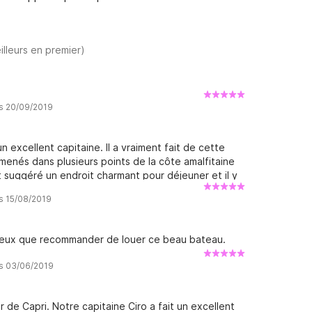
illeurs en premier)
is 20/09/2019
excellent capitaine. Il a vraiment fait de cette
enés dans plusieurs points de la côte amalfitaine
t suggéré un endroit charmant pour déjeuner et il y
 avons été récupérés à Amalfi et déposés à Capri -
is 15/08/2019
nde vivement. Le bateau était grand et en parfait
e peux que recommander de louer ce beau bateau.
is 03/06/2019
ur de Capri. Notre capitaine Ciro a fait un excellent