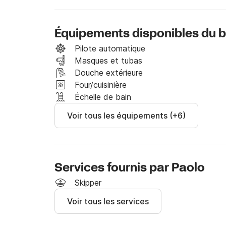
Le prix comprend :

-Skipper

- 1 plein de carburant

Équipements disponibles du 
- Taxes portuaires

- Boissons

Pilote automatique
-Les serviettes

Masques et tubas
- Kit de plongée en apnée

Douche extérieure
- Apéritif avec prosecco et sneck

Four/cuisinière
Échelle de bain
Voir tous les équipements (+6)
N'est pas inclu:

Taxe d'atterrissage à Capri 100 € à régler sur 
 Le capitaine pourra vous suggérer des restaur
Services fournis par Paolo
N'hésitez pas à me contacter sur Click&Boat, j
Skipper
messages
Voir tous les services