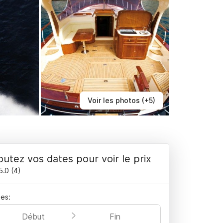
Voir les photos (+5)
outez vos dates pour voir le prix
5.0
(
4
)
es:
Début
Fin