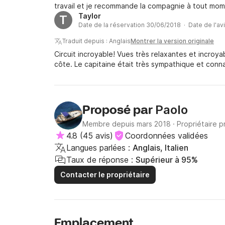
travail et je recommande la compagnie à tout mome
Taylor
T
Date de la réservation 30/06/2018 · Date de l'av
Traduit depuis : Anglais
Montrer la version originale
Circuit incroyable! Vues très relaxantes et incroya
côte. Le capitaine était très sympathique et connais
Paolo
Proposé par
Membre depuis mars 2018
·
Propriétaire p
4.8
(
45 avis
)
Coordonnées validées
Langues parlées :
Anglais, Italien
Taux de réponse :
Supérieur à 95%
Contacter le propriétaire
Emplacement