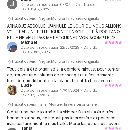
J
Date de la réservation 08/07/2025 · Date de
l'avis 11/07/2025
Traduit depuis : Anglais
Montrer la version originale
ARNAQUE ABSOLUE. J'ANNULE LE JOUR OÙ NOUS ALLIONS
VOILE PAR UNE BELLE JOURNÉE ENSOLEILLÉE À POSITANO.
ET JE NE VEUT PAS ME RETOURNER MON ACOMPTE DE
Michael
249 €. CE TYPE VA VOUS ARNAQUER
Date de la réservation 22/05/2025 · Date de
l'avis 23/05/2025
Traduit depuis : Anglais
Montrer la version originale
Tout cela a été organisé à la dernière minute, pour tenter
de trouver une solution de rechange aux équipements
hors de prix du bout de la plage. Ils ont fait ça avec un
Lucie
préavis d'une heure. Le skipper était un vrai bijou, il était
Date de la réservation 17/07/2024 · Date de
drôle et, à la fin, nous sommes devenus de bons amis. Il
l'avis 17/07/2024
jouait de la bonne musique et connaissait parfaitement les
sites environnants. C'était l'une des meilleures expériences
Traduit depuis : Italien
Montrer la version originale
de ma vie. N'hésitez pas.
C'était une belle journée. La skipper Daniela a été très
bonne pour nous, ce n'était pas la première expérience
mais certainement la plus belle. Merci les gars, nous avons
Tania
passé une journée inoubliable !