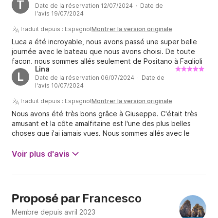
T
Date de la réservation 12/07/2024 · Date de
l'avis 19/07/2024
Traduit depuis : Espagnol
Montrer la version originale
Luca a été incroyable, nous avons passé une super belle
journée avec le bateau que nous avons choisi. De toute
façon, nous sommes allés seulement de Positano à Faglioli
Lina
à Capri - nous n'avons pas fait le tour de Capri, mais nous
L
Date de la réservation 06/07/2024 · Date de
avons quand même dû payer 250 € pour l'essence, ce qui
l'avis 10/07/2024
était beaucoup pour moi pour faire le tour.
Traduit depuis : Espagnol
Montrer la version originale
Nous avons été très bons grâce à Giuseppe. C'était très
amusant et la côte amalfitaine est l'une des plus belles
choses que j'ai jamais vues. Nous sommes allés avec le
bateau en nous arrêtant dans chaque belle région. Nous
reviendrons à coup sûr et nous appellerons Giuseppe !!
Voir plus d'avis
Francesco
Proposé par
Membre depuis avril 2023