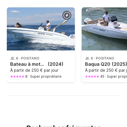
6
·
POSITANO
6
·
POSITANO
Bateau à moteur Barqa Q20 40cv
(2024)
Baqua Q20
(2025
À partir de
250 € par jour
À partir de
250 € par 
8
·
Super propriétaire
45
·
Super propr