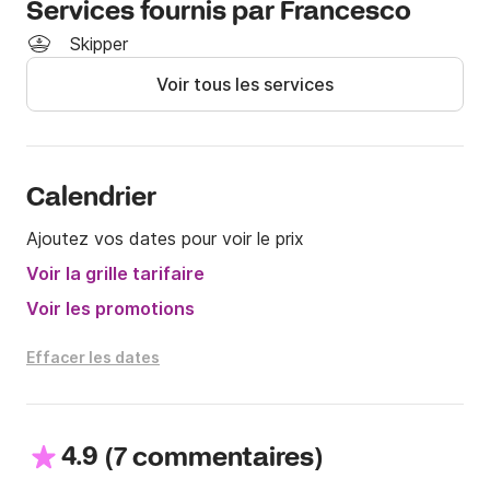
de plus, à bord, vous trouverez du matériel de 
Services fournis par Francesco
plongée, des matelas flottants et tout ce dont vous 
Skipper
avez besoin pour un plaisir garanti.

Voir tous les services
N'hésitez pas à me contacter pour demander des 
informations et réserver ce bateau de prestige et 
vivre des souvenirs inoubliables en compagnie de 
votre famille et de vos amis !

-carburant non inclus

Calendrier
-skipper non inclus
Ajoutez vos dates pour voir le prix
Voir la grille tarifaire
Voir les promotions
Effacer les dates
4.9
(
)
7 commentaires