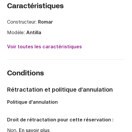
Caractéristiques
Constructeur:
Romar
Modèle:
Antilla
Puissance moteur:
140cv
Voir toutes les caractéristiques
Longueur:
7m
Année:
2024
Conditions
Capacité à bord:
5 personnes
Rétractation et politique d'annulation
Politique d'annulation
Droit de rétractation pour cette réservation :
Non.
En savoir plus