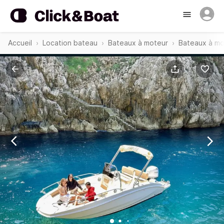
Accueil
Location bateau
Bateaux à moteur
Bateaux à mo