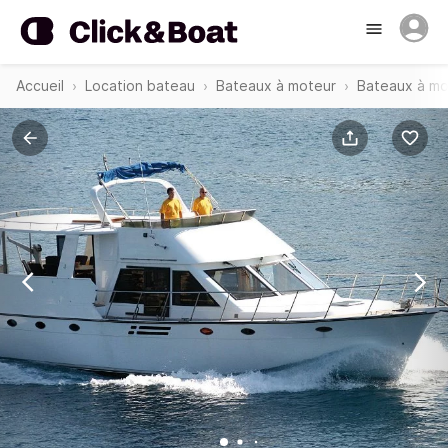
Accueil
Location bateau
Bateaux à moteur
Bateaux à mo