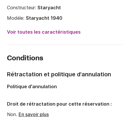
Constructeur:
Staryacht
Modèle:
Staryacht 1940
Puissance moteur:
375cv
Voir toutes les caractéristiques
Longueur:
15.22m
Année:
1991
Conditions
Capacité à bord:
12 personnes
Nombre de cabines:
5
Rétractation et politique d'annulation
Nombre de couchages:
12
Politique d'annulation
Nombre de salles de bains:
4
Droit de rétractation pour cette réservation :
Non.
En savoir plus