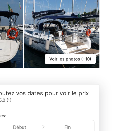
Voir les photos (+10)
outez vos dates pour voir le prix
5.0
(
1
)
es:
Début
Fin