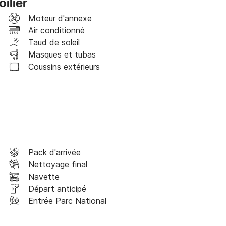
ilier
Moteur d'annexe
Air conditionné
Taud de soleil
Masques et tubas
Coussins extérieurs
aéroport, Pompéi et Herculaneum tour, parking 
di à 18 heures et le départ à 18 heures le 
Pack d'arrivée
Nettoyage final
 vos croisières à bord du Bavaria 41!
Navette
Départ anticipé
Entrée Parc National