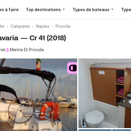
s à faire
Top destinations
Types de bateaux
Type
lie
Campanie
Naples
Procida
avaria — Cr 41 (2018)
nel
Marina Di Procida