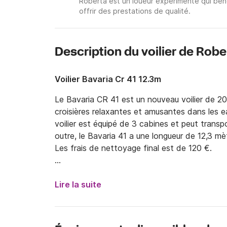
Roberta est un loueur expérimenté qui bén
offrir des prestations de qualité.
Description du voilier de Robe
Voilier Bavaria Cr 41 12.3m
Le Bavaria CR 41 est un nouveau voilier de 2
croisières relaxantes et amusantes dans les ea
voilier est équipé de 3 cabines et peut transpo
outre, le Bavaria 41 a une longueur de 12,3 mèt
Les frais de nettoyage final est de 120 €.

Sur le Bavaria 41, vous pouvez demander les e
- Skipper pour 1100 € par semaine

Lire la suite
- Hôtesse pour 950 € par semaine

- Hors-bord pour 130 € par semaine

- Draps pour 10 € par passager
