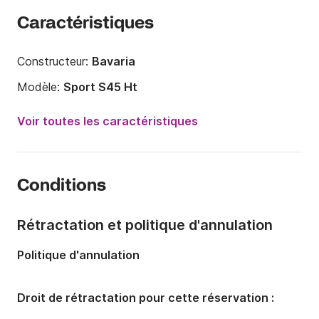
Caractéristiques
Constructeur:
Bavaria
Modèle:
Sport S45 Ht
Puissance moteur:
870cv
Voir toutes les caractéristiques
Longueur:
14.99m
Année:
2016
Conditions
Capacité à bord:
12 personnes
Nombre de cabines:
3
Rétractation et politique d'annulation
Nombre de couchages:
7
Politique d'annulation
Nombre de salles de bains:
4
Droit de rétractation pour cette réservation :