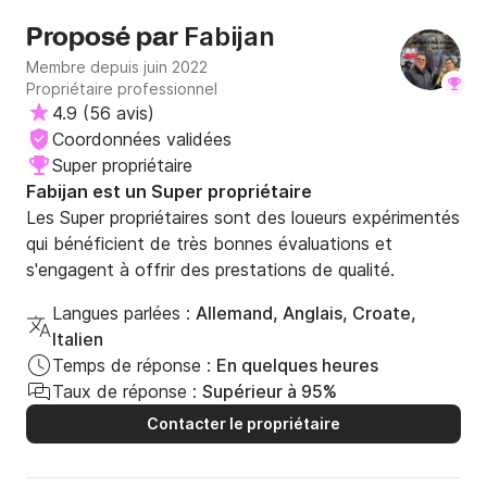
• Cockpit ergonomique – tout est à portée de main.

Fabijan
Proposé par
Membre depuis juin 2022
• Guindeau électrique – une simple pression sur un 
Propriétaire professionnel
bouton suffit pour lever ou descendre l'ancre sans 
4.9
(
56 avis
)
effort – fini les douleurs de dos et les efforts 
Coordonnées validées
manuels !

Super propriétaire
Fabijan est un Super propriétaire
• Réfrigérateur – des boissons fraîches par temps 
Les Super propriétaires sont des loueurs expérimentés
chaud, des aliments frais plutôt que des conserves – 
qui bénéficient de très bonnes évaluations et
pour un confort optimal sur l'eau.

s'engagent à offrir des prestations de qualité.
• Équipement de sécurité et gilets de sauvetage 
Langues parlées :
Allemand, Anglais, Croate,
inclus – la sécurité est notre priorité absolue.

Italien
Temps de réponse :
En quelques heures
• Idéal pour les familles, les couples ou les groupes 
Taux de réponse :
Supérieur à 95%
d'amis.

Contacter le propriétaire
✅ Pourquoi choisir le THOR 8.0 ?
