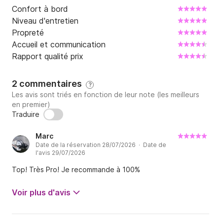
Confort à bord
• Capacité d'accueil jusqu'à 12 passagers – embarquez 
Niveau d'entretien
jusqu'à 12 personnes pour des aventures inoubliables 
Propreté
en famille ou entre amis.

Accueil et communication
Rapport qualité prix
• Bateau neuf – profitez pleinement de votre journée 
sur l'eau en toute sérénité.

2 commentaires
?
Les avis sont triés en fonction de leur note (les meilleurs
• Spacieux pont soleil – pour se détendre et bronzer.

en premier)
Traduire
• Bimini – pour vous protéger du soleil lors des 
Marc
chaudes journées d'été.

Date de la réservation 28/07/2026 · Date de
l'avis 29/07/2026
• Équipement de navigation facile à utiliser – explorez 
Top! Très Pro! Je recommande à 100%
les environs sans vous perdre.

Voir plus d'avis
• Système audio Bluetooth – profitez de votre 
musique préférée à bord.
