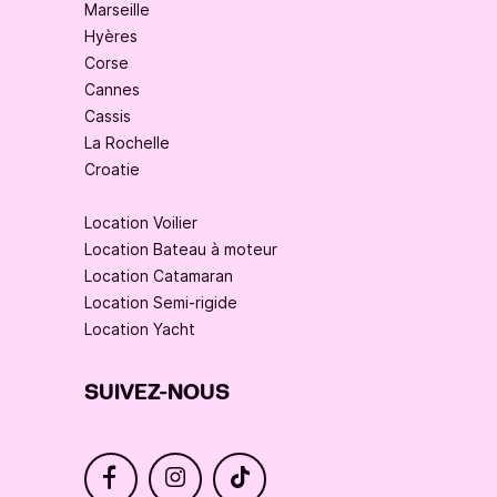
expérience maritime exceptionnelle.

Marseille
Hyères
Forts de nombreuses années d'expérience, d'une 
Corse
équipe passionnée et d'un engagement sans faille 
Cannes
envers votre satisfaction, nous mettons tout en 
Cassis
œuvre pour que votre voyage soit agréable, sûr et 
La Rochelle
mémorable.

Croatie
Contactez-nous au +353 9566 D34 ED835 099 
Location Voilier
FF53 EC6 A44 F4334 et organisons ensemble votre 
Location Bateau à moteur
journée idéale en mer !
Location Catamaran
Location Semi-rigide
Location Yacht
SUIVEZ-NOUS