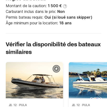
profiter d’une journée en mer sans stress.

Montant de la caution:
1 500 €
?
• Skipper disponible sur demande (avec supplément).

Carburant inclus dans le prix:
Non
Permis bateau requis:
Oui (si loué sans skipper)
• Veuillez réserver votre skipper à l’avance pour 
Âge minimum pour la location:
18 ans
garantir votre place ! Il n’est pas possible de réserver 
un skipper sur place. Merci de votre compréhension.

Vérifier la disponibilité des bateaux
⚠️ Information importante : veuillez lire attentivement 
similaires
les informations avant de réserver :

• Caution : 1 500,00 EUR – préautorisation sur carte 
bancaire (uniquement pour les locations sans skipper)

• Permis bateau obligatoire pour la navigation 
autonome

• Maîtrise des manœuvres de base (accostage, 
mouillage, virages et navigation en toute sécurité) 
12
·
PULA
12
·
PULA