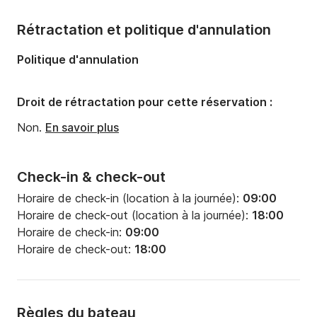
protégée avec des règles spécifiques visant à 
préserver son environnement et son patrimoine 
Rétractation et politique d'annulation
uniques), explorez le cap Kamenjak, le phare de Porer, 
Politique d'annulation
le port de Pula et les ruines romaines, ou faites escale 
sur des plages isolées accessibles uniquement par 
bateau.

Droit de rétractation pour cette réservation :
Non.
En savoir plus
• Point de départ : Marina Polesana à Pula – 
emplacement idéal et accès facile.

Check-in & check-out
• Parking : disponible à proximité de votre bateau 
pour 10 € par jour.

Horaire de check-in (location à la journée):
09:00
Horaire de check-out (location à la journée):
18:00
?‍✈️ Service de skipper disponible sur demande pour 
Horaire de check-in:
09:00
les clients sans permis bateau.

Horaire de check-out:
18:00
• Pas de permis bateau ? Pas de problème ! Vous 
pouvez louer les services d’un skipper professionnel et 
Règles du bateau