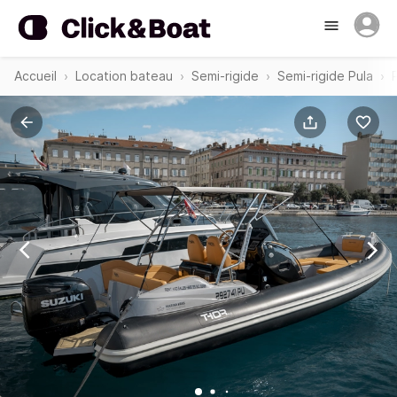
Accueil
Location bateau
Semi-rigide
Semi-rigide Pula