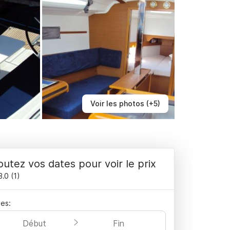
Voir les photos (+5)
outez vos dates pour voir le prix
3.0
(
1
)
es:
Début
Fin