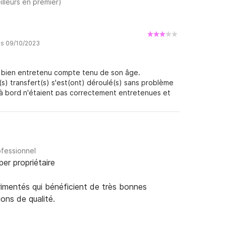
illeurs en premier)
is 09/10/2023
 bien entretenu compte tenu de son âge.
e(s) transfert(s) s'est(ont) déroulé(s) sans problème
 à bord n'étaient pas correctement entretenues et
. Les batteries de service ont tenu au maximum 3
rès limitée, nous avons donc dû faire tourner le
igérateur. Nous avons été positivement surpris par la
ofessionnel
per propriétaire
rimentés qui bénéficient de très bonnes
ions de qualité.