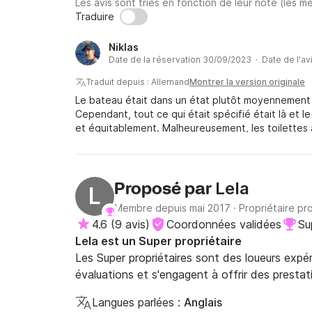
Les avis sont triés en fonction de leur note (les me
Traduire
Niklas
Date de la réservation 30/09/2023 · Date de l'av
Traduit depuis : Allemand
Montrer la version originale
Le bateau était dans un état plutôt moyennement
Cependant, tout ce qui était spécifié était là et l
et équitablement. Malheureusement, les toilettes
l'odeur constante d'excréments était très gênante
heures (sans le moteur) et malgré une utilisation t
moteur tôt le matin pour pouvoir réutiliser le réfr
faible consommation de carburant du moteur.
Lela
Proposé par
L
Membre depuis mai 2017
·
Propriétaire pr
4.6
(
9 avis
)
Coordonnées validées
Su
Lela est un Super propriétaire
Les Super propriétaires sont des loueurs expé
évaluations et s'engagent à offrir des prestat
Langues parlées :
Anglais