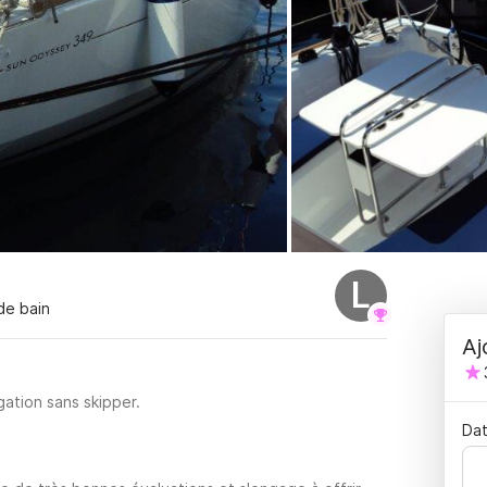
L
 de bain
Aj
ation sans skipper.
Dat