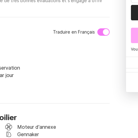
e de très bonnes évaluations et s'engage à offrir
Traduire en Français
Vou
ervation

r jour
ilier
Moteur d'annexe
Gennaker