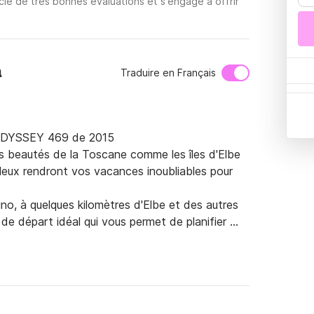
cie de très bonnes évaluations et s'engage à offrir
a
Traduire en Français
ODYSSEY 469 de 2015

s beautés de la Toscane comme les îles d'Elbe 
leux rendront vos vacances inoubliables pour 
no, à quelques kilomètres d'Elbe et des autres 
de départ idéal qui vous permet de planifier 
le en tenant compte des goûts de chacun : Pour 
'île d'Elbe n'est qu'à 22 km, et il peut 
mbreuses dégustations, de courtes navigations 
es lieux merveilleux.

geants peuvent être choisis, et choisir de 