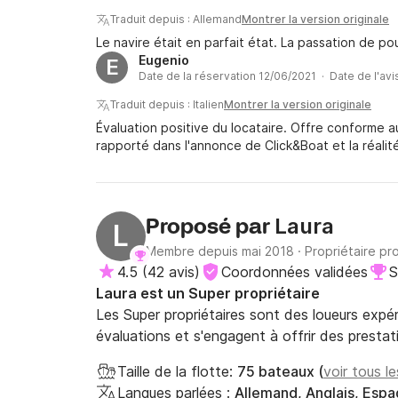
Traduit depuis : Allemand
Montrer la version originale
Le navire était en parfait état. La passation de po
Eugenio
E
Date de la réservation 12/06/2021 · Date de l'av
Traduit depuis : Italien
Montrer la version originale
Évaluation positive du locataire. Offre conforme 
rapporté dans l'annonce de Click&Boat et la réalit
Laura
Proposé par
L
Membre depuis mai 2018
·
Propriétaire pr
4.5
(
42 avis
)
Coordonnées validées
S
Laura est un Super propriétaire
Les Super propriétaires sont des loueurs expé
évaluations et s'engagent à offrir des prestat
Taille de la flotte:
75 bateaux (
voir tous l
Langues parlées :
Allemand, Anglais, Espag