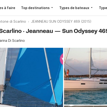
s à faire
Top destinations
Types de bateaux
Type
ntone di Scarlino
JEANNEAU SUN ODYSSEY 469 (2015)
 Scarlino · Jeanneau — Sun Odyssey 469
rina Di Scarlino