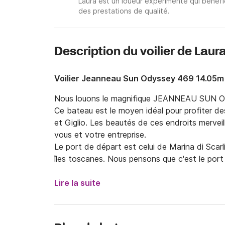
Laura est un loueur expérimenté qui bénéfi
des prestations de qualité.
Description du voilier de Laur
Voilier Jeanneau Sun Odyssey 469 14.05m
Nous louons le magnifique JEANNEAU SUN 
Ce bateau est le moyen idéal pour profiter de
et Giglio. Les beautés de ces endroits merveil
vous et votre entreprise.

Le port de départ est celui de Marina di Scarli
îles toscanes. Nous pensons que c'est le port 
votre voyage le plus confortablement possib
ceux qui voyagent en famille avec des enfants, l
Lire la suite
construire son itinéraire en composant de no
entrecoupées d'autant d'escales, le tout dans d
Pour les plus sportifs, des itinéraires plus exi