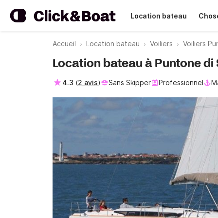
Location bateau
Chose
Accueil
Location bateau
Voiliers
Voiliers Pu
Location bateau à Puntone di
4.3
(
2 avis
)
Sans Skipper
Professionnel
Ma