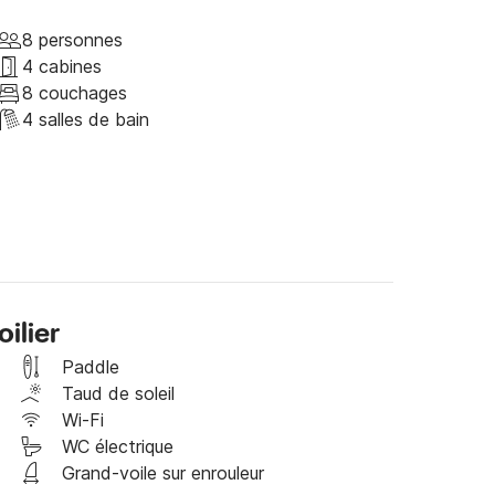
d'une journée de navigation ; ou le nord de la 
Calvì en passant par les magnifiques plages face 
8 personnes
4 cabines
ce magnifique voilier JEANNEAU SUN ODYSSEY 
8 couchages
4 salles de bain
ilier
Paddle
Taud de soleil
Wi-Fi
WC électrique
Grand-voile sur enrouleur