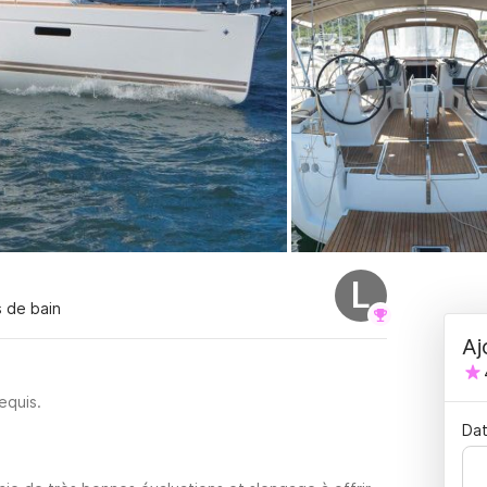
L
s de bain
Aj
equis.
Dat