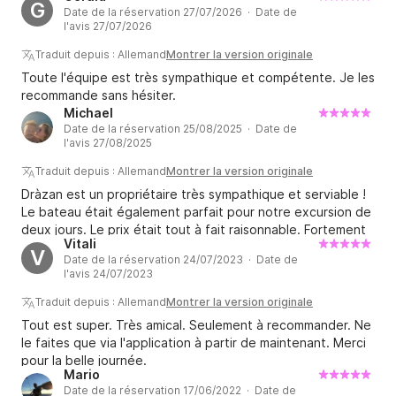
G
Date de la réservation 27/07/2026 · Date de
l'avons visité ensemble et, comme je suis novice, nous
l'avis 27/07/2026
avons fait un petit essai dans le port. Malheureusement, la
douche était hors service, mais elle devrait être réparée
Traduit depuis : Allemand
Montrer la version originale
prochainement. En résumé, une expérience formidable. Je
Toute l'équipe est très sympathique et compétente. Je les
réserverais à nouveau sans hésiter.
recommande sans hésiter.
Michael
Date de la réservation 25/08/2025 · Date de
l'avis 27/08/2025
Traduit depuis : Allemand
Montrer la version originale
Dràzan est un propriétaire très sympathique et serviable !
Le bateau était également parfait pour notre excursion de
deux jours. Le prix était tout à fait raisonnable. Fortement
Vitali
recommandé ! Merci Dràzan
V
Date de la réservation 24/07/2023 · Date de
l'avis 24/07/2023
Traduit depuis : Allemand
Montrer la version originale
Tout est super. Très amical. Seulement à recommander. Ne
le faites que via l'application à partir de maintenant. Merci
pour la belle journée.
Mario
Date de la réservation 17/06/2022 · Date de