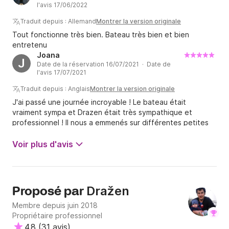
l'avis 17/06/2022
Traduit depuis : Allemand
Montrer la version originale
Tout fonctionne très bien. Bateau très bien et bien
entretenu
Joana
J
Date de la réservation 16/07/2021 · Date de
l'avis 17/07/2021
Traduit depuis : Anglais
Montrer la version originale
J'ai passé une journée incroyable ! Le bateau était
vraiment sympa et Drazen était très sympathique et
professionnel ! Il nous a emmenés sur différentes petites
plages et à un déjeuner parfait dans un petit village de
pêcheurs. Nous avons vraiment apprécié le voyage, merci!
Voir plus d'avis
Dražen
Proposé par
Membre depuis juin 2018
Propriétaire professionnel
4.8
(
31 avis
)