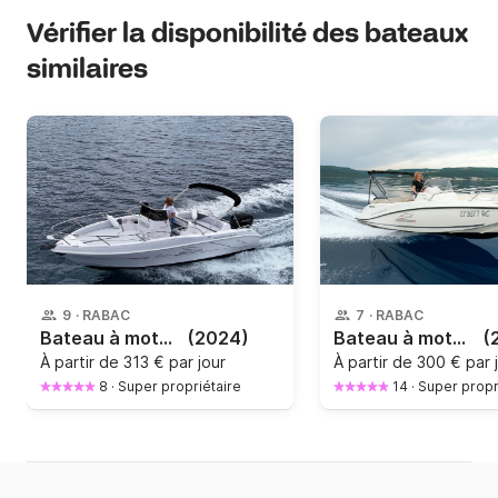
Vérifier la disponibilité des bateaux
similaires
9
·
RABAC
7
·
RABAC
Bateau à moteur BLULINE 21 OPEN 150cv
(2024)
Bateau à moteur Quicksilver Activ 605 Open 150cv
(
À partir de
313 € par jour
À partir de
300 € par 
8
·
Super propriétaire
14
·
Super propr