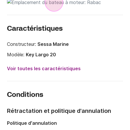
Caractéristiques
Constructeur:
Sessa Marine
Modèle:
Key Largo 20
Puissance moteur:
150cv
Voir toutes les caractéristiques
Longueur:
6m
Année:
2010
Conditions
Capacité à bord:
8 personnes
Nombre de cabines:
1
Rétractation et politique d'annulation
Nombre de couchages:
2
Politique d'annulation