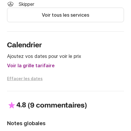
location du bateau

Skipper
Voir tous les services
Si vous avez des questions, vous pouvez me 
contacter sur la plateforme Click&Boat pour plus 
d'informations.

À bientôt!
Calendrier
Ajoutez vos dates pour voir le prix
Voir la grille tarifaire
Effacer les dates
4.8
(
)
9 commentaires
Notes globales