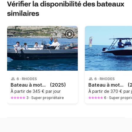
Vérifier la disponibilité des bateaux
similaires
6
·
RHODES
6
·
RHODES
Bateau à moteur Karel Ithaca 550 50cv
(2025)
Bateau à moteur KLMarine compass 165c 30hp 30cv
(
À partir de
345 € par jour
À partir de
370 € par 
3
·
Super propriétaire
6
·
Super propri