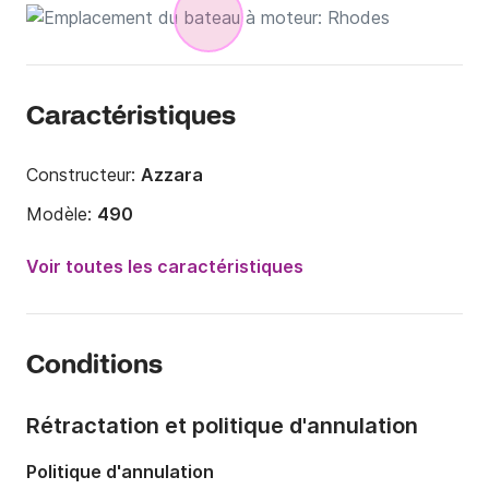
Caractéristiques
Constructeur:
Azzara
Modèle:
490
Puissance moteur:
40cv
Voir toutes les caractéristiques
Longueur:
4.95m
Année:
2012
Conditions
Capacité à bord:
6 personnes
Rétractation et politique d'annulation
Politique d'annulation