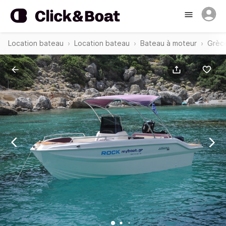
Location bateau
Location bateau
Bateau à moteur
Grèc