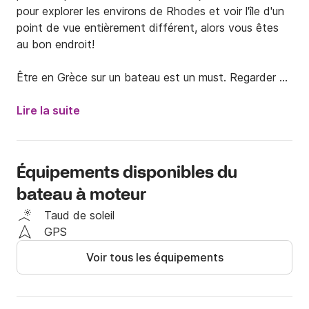
pour explorer les environs de Rhodes et voir l'île d'un 
point de vue entièrement différent, alors vous êtes 
au bon endroit!

Être en Grèce sur un bateau est un must. Regarder 
une île grecque de l'extérieur est vraiment merveilleux. 
Vous pourrez voir des villages pittoresques, trouver 
Lire la suite
des criques secrètes, observer des paysages uniques, 
pique-niquer à bord de votre bateau affrété, mouiller 
près d'une plage et bien plus encore. Il y a tellement 
Équipements disponibles du
de plaisir et de liberté avec un bateau.

bateau à moteur
Si vous avez des questions, vous pouvez me 
Taud de soleil
contacter à tout moment via la plateforme 
GPS
Click&Boat!

Voir tous les équipements
J'espère vous voir très bientôt, vous et votre groupe, 
à Rhodes, en Grèce.