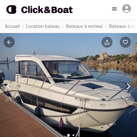
Accueil
Location bateau
Bateaux à moteur
Bateaux à mo