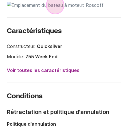
Caractéristiques
Constructeur:
Quicksilver
Modèle:
755 Week End
Puissance moteur:
300cv
Voir toutes les caractéristiques
Longueur:
8m
Année:
2017
Conditions
Capacité à bord:
6 personnes
Nombre de cabines:
2
Rétractation et politique d'annulation
Nombre de couchages:
4
Politique d'annulation