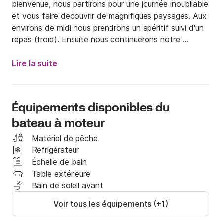
bienvenue, nous partirons pour une journée inoubliable 
et vous faire decouvrir de magnifiques paysages. Aux 
environs de midi nous prendrons un apéritif suivi d'un 
repas (froid). Ensuite nous continuerons notre 
promenade ou vous pourrez admirer de superbes 
paysages, des îles magnifiques, des réserves 
Lire la suite
d'oiseaux etc... 

En famille ou entre amis,(4, personnes max) venez 
passer une très belle journée en notre compagnie 
Équipements disponibles du
dans une ambiance sympa et conviviale

bateau à moteur
A partir de 294 euros pour 2 adultes, hors carburant. 
N'hésitez pas à nous contacter pour un devis 
Matériel de pêche
personnalisé.

Réfrigérateur
A très bientôt.
Échelle de bain
Table extérieure
Bain de soleil avant
Voir tous les équipements (+1)