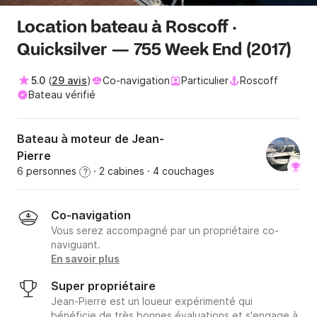
Location bateau à Roscoff ·
Quicksilver — 755 Week End (2017)
5.0
(
29 avis
)
Co-navigation
Particulier
Roscoff
Bateau vérifié
Bateau à moteur de Jean-
Pierre
6 personnes
· 2 cabines
· 4 couchages
?
Co-navigation
Vous serez accompagné par un propriétaire co-
naviguant.
En savoir plus
Super propriétaire
Jean-Pierre est un loueur expérimenté qui
bénéficie de très bonnes évaluations et s'engage à