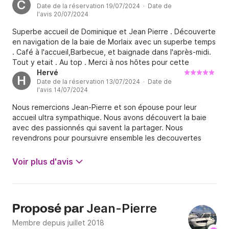
C
Date de la réservation 19/07/2024 · Date de
l'après-midi, nous avons dégusté un bon repas avec vue
l'avis 20/07/2024
sur les différents îlots. Cerise sur le gâteau, ils ont jeté
l'ancre près de l'ile de Batz et nous avons nagé dans une
Superbe accueil de Dominique et Jean Pierre . Découverte
eau très claire. Une ballade avec Jean-Pierre et Dominique
en navigation de la baie de Morlaix avec un superbe temps
est fortement recommandée. Ils parlent avec passion de la
. Café à l'accueil,Barbecue, et baignade dans l'après-midi.
baie de Morlaix et toutes ses curiosités. Merci beaucoup
Tout y etait . Au top . Merci à nos hôtes pour cette
c'était top! Aussi pour les filles.
excellente journée.
Hervé
H
Date de la réservation 13/07/2024 · Date de
l'avis 14/07/2024
Nous remercions Jean-Pierre et son épouse pour leur
accueil ultra sympathique. Nous avons découvert la baie
avec des passionnés qui savent la partager. Nous
revendrons pour poursuivre ensemble les decouvertes
Voir plus d'avis
Jean-Pierre
Proposé par
Membre depuis juillet 2018