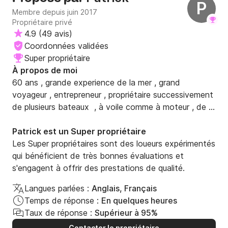
P
Membre depuis juin 2017
Propriétaire privé
4.9
(
49 avis
)
Coordonnées validées
Super propriétaire
À propos de moi
60 ans , grande experience de la mer , grand 
voyageur , entrepreneur , propriétaire successivement  
de plusieurs bateaux  , à voile comme à moteur , de 
20 à 40 pieds . 

le Cap Camarat WA 7.5 présenté est comme neuf , 
Patrick est un Super propriétaire
révisé , trés bien equipé ( sécurité en hauturier , VHF , 
Les Super propriétaires sont des loueurs expérimentés
Guindeau electrique ... ) et constitue pour moi le 
qui bénéficient de très bonnes évaluations et
meilleur compromis pour les vacances .
s'engagent à offrir des prestations de qualité.
Langues parlées :
Anglais, Français
Temps de réponse :
En quelques heures
Taux de réponse :
Supérieur à 95%
Contacter le propriétaire