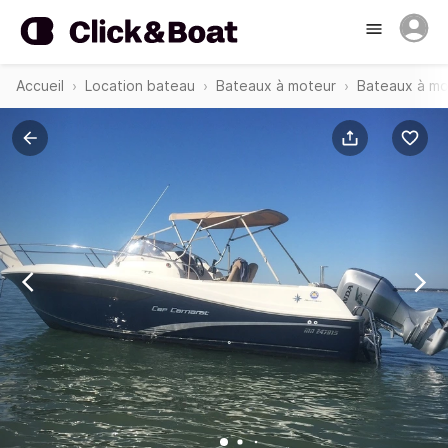
Accueil
Location bateau
Bateaux à moteur
Bateaux à mo