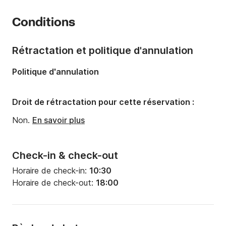
Année:
2018 (Rénové en 2026)
Conditions
Capacité à bord:
7 personnes
Nombre de cabines:
1
Rétractation et politique d'annulation
Nombre de couchages:
3
Politique d'annulation
Droit de rétractation pour cette réservation :
Non.
En savoir plus
Check-in & check-out
Horaire de check-in:
10:30
Horaire de check-out:
18:00