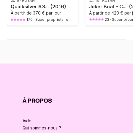
6
·
ROYAN
10
·
ROYAN
Quicksilver 6.30 commander 150 ch HONDA
(2016)
Joker Boat - Clubman 22'
(
À partir de
370 € par jour
À partir de
420 € par 
170
·
Super propriétaire
23
·
Super propr
À PROPOS
Aide
Qui sommes-nous ?