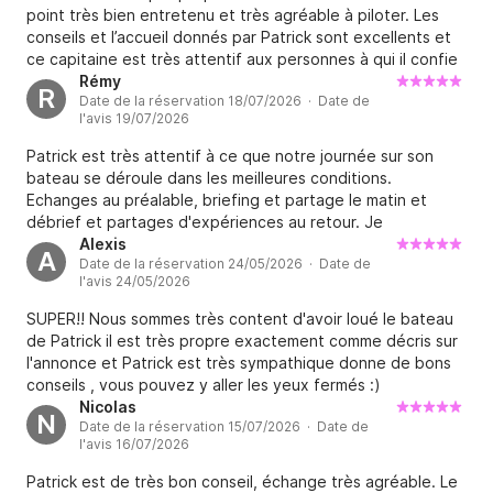
point très bien entretenu et très agréable à piloter. Les
conseils et l’accueil donnés par Patrick sont excellents et
ce capitaine est très attentif aux personnes à qui il confie
son bateau. Je n’ai que mot à dire c’est quelqu’un de très
Rémy
R
Date de la réservation 18/07/2026 · Date de
sérieux et de très agréable.
l'avis 19/07/2026
Patrick est très attentif à ce que notre journée sur son
bateau se déroule dans les meilleures conditions.
Echanges au préalable, briefing et partage le matin et
débrief et partages d'expériences au retour. Je
recommande fortement pour une journée en famille et/ou
Alexis
A
Date de la réservation 24/05/2026 · Date de
entre amis. Merci Patrick, au plaisir.
l'avis 24/05/2026
SUPER!! Nous sommes très content d'avoir loué le bateau
de Patrick il est très propre exactement comme décris sur
l'annonce et Patrick est très sympathique donne de bons
conseils , vous pouvez y aller les yeux fermés :)
Nicolas
N
Date de la réservation 15/07/2026 · Date de
l'avis 16/07/2026
Patrick est de très bon conseil, échange très agréable. Le