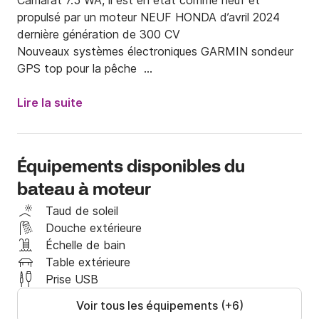
Camarat 7.5 WA, il est en état comme neuf et 
propulsé par un moteur NEUF HONDA d’avril 2024 
dernière génération de 300 CV 

Nouveaux systèmes électroniques GARMIN sondeur  
GPS top pour la pêche  

Bateau super pour la pêche (voir photos ) 

Le permis bateau est indispensable pour la location, 
Lire la suite
ainsi qu'une expérience en navigation. 

Je serais ravi de pouvoir échanger avec vous sur 
votre projet de location avant de confirmer toute 
Équipements disponibles du
demande. 

bateau à moteur
Le bateau est de 2018 et vient d'être révisé comme 
Taud de soleil
chaque saison  le 06 Mars 2026

Douche extérieure
Échelle de bain
Il est très équipé, en matériel de sécurité, fusées, 9 
Table extérieure
gilets adultes et 4 Gilets enfants , guindeau 
Prise USB
électrique, VHF ...

Voir tous les équipements (+6)