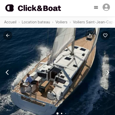
Accueil
Location bateau
Voiliers
Voiliers Saint-Jean-Cap-