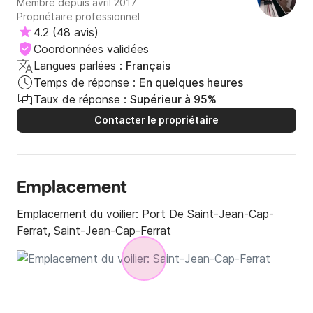
Membre depuis avril 2017
Patrick pressé d’aller à son prochain mouillage pour la nuit..
Propriétaire professionnel
bref, le bateau et Patrick pas top, la Côte d’Azur et la
4.2
(
48 avis
)
météo font le reste !
Coordonnées validées
Langues parlées :
Français
Temps de réponse :
En quelques heures
Taux de réponse :
Supérieur à 95%
Contacter le propriétaire
Emplacement
Emplacement du voilier:
Port De Saint-Jean-Cap-
Ferrat, Saint-Jean-Cap-Ferrat