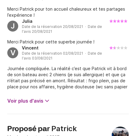
Merci Patrick pour ton accueil chaleureux et tes partages
l’expérience !
Julia
J
Date de la réservation 20/08/2021 · Date de
l'avis 20/08/2021
Merci Patrick pour cette superbe journée !
Vincent
V
Date de la réservation 02/08/2021 · Date de
l'avis 03/08/2021
Journée compliquée. La réalité c’est que Patrick vit à bord
de son bateau avec 2 chiens (je suis allergique) et que ça
n’était pas précisé en amont. Résultat : frigo plein, pas de
place pour nos affaires, hygiène douteuse (wc sans papier
toilette), cabines pas dispo. Ensuite question navigation :
Patrick commence par proposer 2 fois une destination qui
Voir plus d'avis
l’arrange pour qu’on rentre ensuite en train !! Une fois la
destination définie, on y va pas.. puis on y retourne au
moteur car il y a du courant et plus de vent, et puis
finalement on peut pas y mouiller du coup on revient au
Patrick
Proposé par
point de départ mais on avait oublié un point: il est déjà
13h30 et la journée se termine à 17h, pardon à 16h30 car