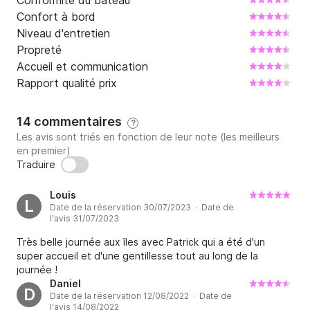
Conformité du bateau
Cannes .

Confort à bord
Niveau d'entretien
Si vous souhaitez d'autres renseignements, n'hésitez 
Propreté
pas à me contacter directement via la messagerie 
Accueil et communication
Click & Boat, 

Rapport qualité prix
*Conformément aux directives des Affaires 
Maritimes .

14 commentaires
?
 Skipper obligatoire(350€)par Jour / (400€) en 
Les avis sont triés en fonction de leur note (les meilleurs
en premier)
croisière à partir de 2J .

Traduire
Hôtesse Extra : ( 150€) Jour / 200€ croisière 

Forfait journée Gasoil (200€)

Louis
L
Frais de ménage en nuitée 350€

Date de la réservation 30/07/2023 · Date de
(à régler à l'embarquement)

l'avis 31/07/2023
Ports a payer pendant la croisiére

Très belle journée aux îles avec Patrick qui a été d'un
super accueil et d'une gentillesse tout au long de la
A bientôt et au plaisir de vous rencontrer
journée !
Daniel
D
Date de la réservation 12/08/2022 · Date de
l'avis 14/08/2022