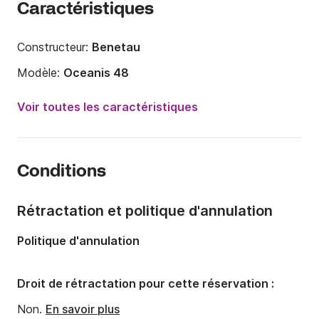
Caractéristiques
Constructeur:
Benetau
Modèle:
Oceanis 48
Année:
2015 (Rénové en 2019)
Voir toutes les caractéristiques
Capacité à bord:
14 personnes
Nombre de cabines:
3
Conditions
Nombre de couchages:
6
Nombre de salles de bains:
2
Rétractation et politique d'annulation
Longueur:
15m
Politique d'annulation
Largeur:
4m
Tirant d'eau:
0m
Droit de rétractation pour cette réservation :
Puissance moteur:
75cv
Non.
En savoir plus