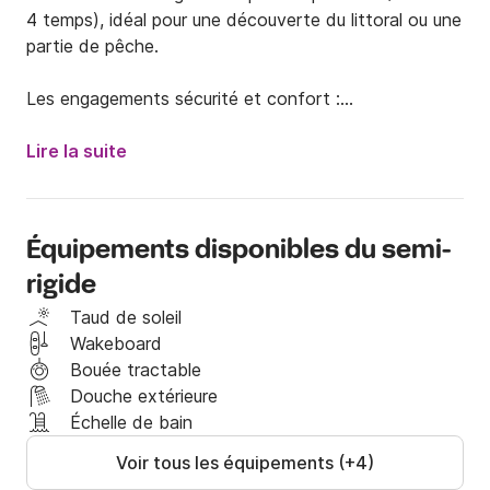
4 temps), idéal pour une découverte du littoral ou une 
partie de pêche.

Les engagements sécurité et confort :

* Prise en main complète : Je prends le temps de 
Lire la suite
vous présenter le bateau avant le départ.

* Itinéraires personnalisés : Conseils pour vos 
mouillages dans des eaux turquoises et rades 
Équipements disponibles du semi-
sauvages. 🐠

rigide
* Point sécurité : Rappel complet des règles en mer 
avant de larguer les amarres.

Taud de soleil
* Flexibilité : Adaptation de la sortie selon vos 
Wakeboard
demandes et la météo.

Bouée tractable
Douche extérieure
Option Skipper : Naviguez sereinement 👨‍✈️

Échelle de bain
Étant titulaire d'un brevet de skipper professionnel, je 
Voir tous les équipements (+4)
peux vous accompagner en mer. Si vous me 