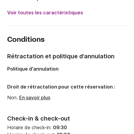
Puissance moteur:
200cv
Voir toutes les caractéristiques
Longueur:
6.5m
Année:
2017
Conditions
Capacité à bord:
9 personnes
Rétractation et politique d'annulation
Politique d'annulation
Droit de rétractation pour cette réservation :
Non.
En savoir plus
Check-in & check-out
Horaire de check-in:
09:30