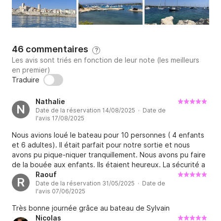
46 commentaires
?
Les avis sont triés en fonction de leur note (les meilleurs
en premier)
Traduire
Nathalie
N
Date de la réservation 14/08/2025 · Date de
l'avis 17/08/2025
Nous avions loué le bateau pour 10 personnes ( 4 enfants
et 6 adultes). Il était parfait pour notre sortie et nous
avons pu pique-niquer tranquillement. Nous avons pu faire
de la bouée aux enfants. Ils étaient heureux. La sécurité a
bien été expliquée et les gilets fournis. Il y a de grands
Raouf
R
Date de la réservation 31/05/2025 · Date de
rangements facilitants le stockage des affaires au sec.
l'avis 07/06/2025
Sylvain répond très rapidement et une personne très
agréable.
Très bonne journée grâce au bateau de Sylvain
Nicolas