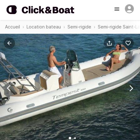
Accueil
Location bateau
Semi-rigide
Semi-rigide Saint-L