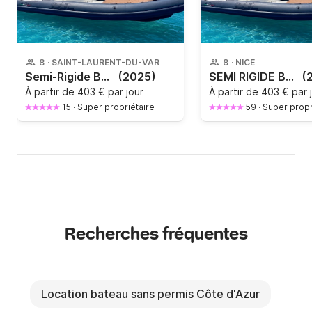
8
·
SAINT-LAURENT-DU-VAR
8
·
NICE
Semi-Rigide BSC 57 Limited édition AN 2025 Yamaha 130hp
(2025)
SEMI RIGIDE BSC 57 Elégance MOTEUR Yamaha 130ch année 2025
(
À partir de
403 € par jour
À partir de
403 € par 
15
·
Super propriétaire
59
·
Super propr
Recherches fréquentes
Location bateau sans permis Côte d'Azur