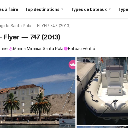
s à faire
Top destinations
Types de bateaux
Type
igide Santa Pola
FLYER 747 (2013)
 Flyer — 747 (2013)
onnel
Marina Miramar Santa Pola
Bateau vérifié