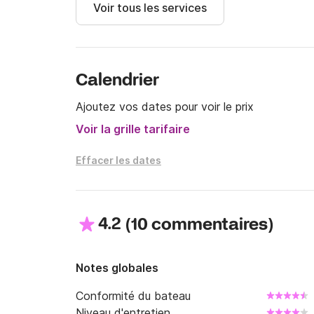
Voir tous les services
carburant n'est pas inclus.

La durée maximale de location est de 10 h à 1
Une caution de 450 € est à régler par carte ban
La location de 4 heures s'étend de 9 h 30 à 1
Calendrier
disponibilité en été.

Ajoutez vos dates pour voir le prix
Nous sommes à votre disposition pour toute 
Voir la grille tarifaire
Effacer les dates
4.2
(
)
10 commentaires
Notes globales
Conformité du bateau
Niveau d'entretien