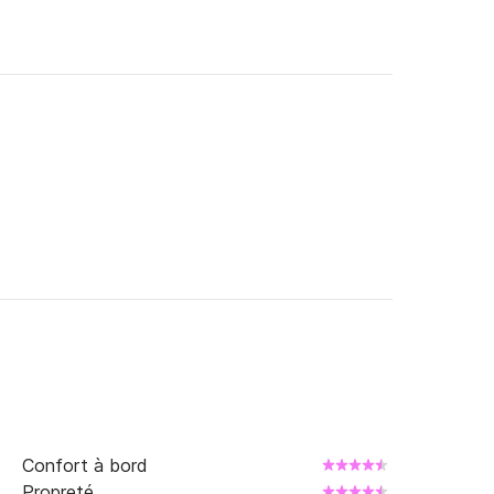
9 h, pour une durée de 8 heures.

caire le jour de la location.

3 h 30 et de 14 h à 18 h, sous réserve de 
question.
Confort à bord
Propreté