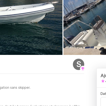
S
Aj
ation sans skipper.
Dat