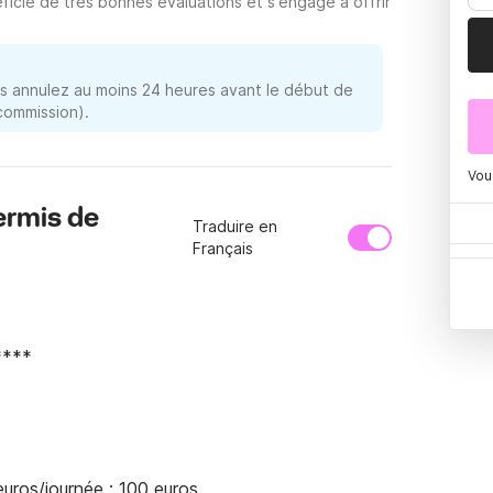
ficie de très bonnes évaluations et s'engage à offrir
 annulez au moins 24 heures avant le début de
 commission).
Vou
ermis de
Traduire en
Français
***

uros/journée : 100 euros
