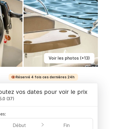
Voir les photos (+13)
Réservé 4 fois ces dernières 24h
outez vos dates pour voir le prix
5.0
(
37
)
es:
Début
Fin