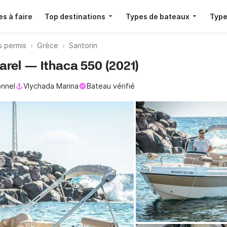
s à faire
Top destinations
Types de bateaux
Type
s permis
Grèce
Santorin
Karel — Ithaca 550 (2021)
onnel
Vlychada Marina
Bateau vérifié