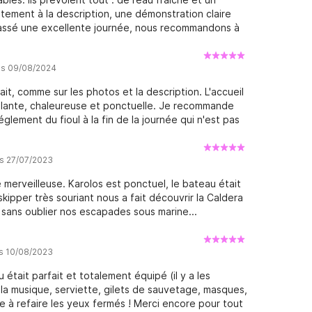
itement à la description, une démonstration claire
assé une excellente journée, nous recommandons à
vis 09/08/2024
ait, comme sur les photos et la description. L'accueil
eillante, chaleureuse et ponctuelle. Je recommande
églement du fioul à la fin de la journée qui n'est pas
is 27/07/2023
erveilleuse. Karolos est ponctuel, le bateau était
ipper très souriant nous a fait découvrir la Caldera
n sans oublier nos escapades sous marine...
is 10/08/2023
était parfait et totalement équipé (il y a les
la musique, serviette, gilets de sauvetage, masques,
e à refaire les yeux fermés ! Merci encore pour tout