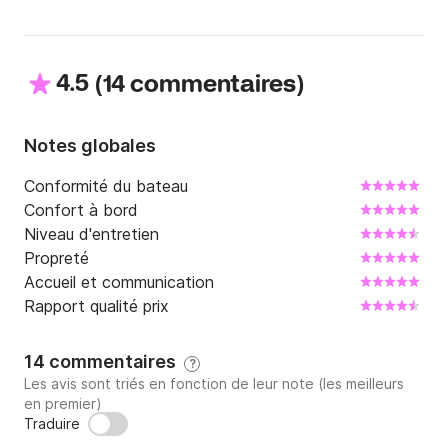
ferons une empreinte de carte de 2000 € celle ci 
servira de caution pour le bateau.

Pour l'essence le bateau sera livré avec le plein, vous 
4.5
(
)
14 commentaires
avez le choix d'en remettre vous même dans 
different port comme Thonon ou Nyons ceux sont 
les deux plus proche.

Notes globales
Ou si vous préférez je men charge a votre retour et 
celle ci sera facturer à 2,50 par litre et le paiement ce 
Conformité du bateau
fera uniquement en espèces.
Confort à bord
Niveau d'entretien
Propreté
Accueil et communication
Rapport qualité prix
14 commentaires
?
Les avis sont triés en fonction de leur note (les meilleurs
en premier)
Traduire