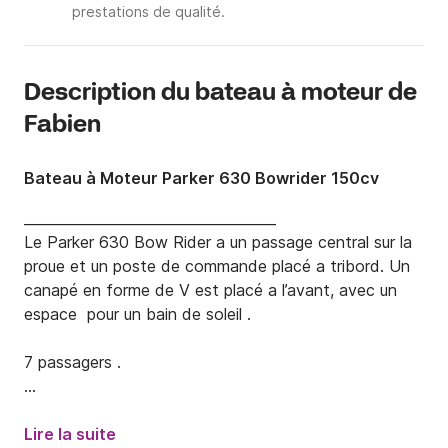
prestations de qualité.
Description du bateau à moteur de
Fabien
Bateau à Moteur Parker 630 Bowrider 150cv
____________________________________

Le Parker 630 Bow Rider a un passage central sur la 
proue et un poste de commande placé a tribord. Un 
canapé en forme de V est placé a l’avant, avec un 
espace  pour un bain de soleil .

7 passagers .

En dessous de tous les coussins, on peux trouver de 
grands espace de stockage. Sur le pont arrière, un 
Lire la suite