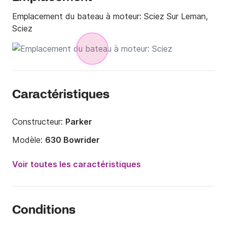
Emplacement du bateau à moteur:
Sciez Sur Leman,
Sciez
Caractéristiques
Constructeur:
Parker
Modèle:
630 Bowrider
Puissance moteur:
150cv
Voir toutes les caractéristiques
Longueur:
6.3m
Année:
2021
Conditions
Capacité à bord:
7 personnes