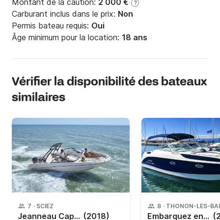
Montant de la caution:
2 000 €
?
Carburant inclus dans le prix:
Non
Permis bateau requis:
Oui
Âge minimum pour la location:
18 ans
Vérifier la disponibilité des bateaux
similaires
7
·
SCIEZ
8
·
THONON-LES-BA
Jeanneau Cap Camarat 6.5 BR
(2018)
Embarquez entre lac et montagnes à bord de notre magnifique Bayliner 255 !
(