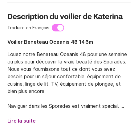
Description du voilier de Katerina
Traduire en Français
Voilier Beneteau Oceanis 48 14.6m
Louez notre Beneteau Oceanis 48 pour une semaine 
ou plus pour découvrir la vraie beauté des Sporades. 
Nous vous fournissons tout ce dont vous avez 
besoin pour un séjour confortable: équipement de 
cuisine, linge de lit, TV, équipement de plongée, et 
bien plus encore.

Naviguer dans les Sporades est vraiment spécial. 
Vous pouvez choisir d'aller vers l'ouest ou l'est. Si 
vous avez décidé de naviguer à l'ouest de Skiathos, 
Lire la suite
vous tomberez sur la grande baie de sable de 
Koukouranies (encore à Skiathos), l'une des plus 