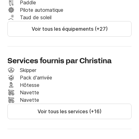
voilier maintenant et embarquez vers vos rêves. 
Paddle
Découvrez la beauté de Skopelos et de ses joyaux 
Pilote automatique
voisins dans le confort de ce voilier exquis. Réservez 
Taud de soleil
votre voyage dès aujourd'hui et laissez la magie de la 
Voir tous les équipements (+27)
mer envelopper vos sens.
Services fournis par Christina
Skipper
Pack d'arrivée
Hôtesse
Navette
Navette
Voir tous les services (+16)