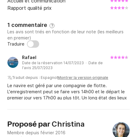
Accueil et communication
Rapport qualité prix
1 commentaire
?
Les avis sont triés en fonction de leur note (les meilleurs
en premier)
Traduire
Rafael
Date de la réservation 14/07/2023 · Date de
l'avis 25/07/2023
Traduit depuis : Espagnol
Montrer la version originale
Le navire est géré par une compagnie de flotte.
L'enregistrement peut se faire vers 14h00 et le départ le
premier jour vers 17h00 au plus tôt. Un long état des lieux
est fait avant de partir, la caution peut être soit en
espèces soit par carte bancaire. Certaines choses
d'entretien pourraient être améliorées, principalement les
fermetures éclair et certaines cordes qui doivent être
Christina
Proposé par
changées, un de nos sacs paresseux s'est cassé et ils ne le
Membre depuis février 2016
remplacent pas car les choses sur l'île prennent du temps.