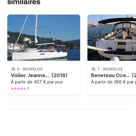
similaires
6
·
SKOPELOS
7
·
SKOPELOS
Voilier Jeanneau Sun Odyssey 349 10.34m
(2018)
Beneteau Oceanis 37 - 2013
(
À partir de
407 € par jour
À partir de
386 € par 
1