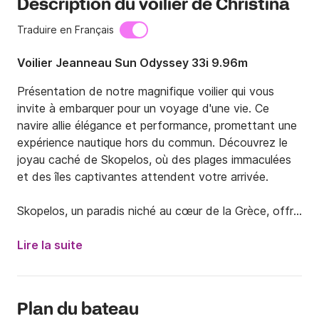
Description du voilier de Christina
Traduire en Français
Voilier Jeanneau Sun Odyssey 33i 9.96m
Présentation de notre magnifique voilier qui vous 
invite à embarquer pour un voyage d'une vie. Ce 
navire allie élégance et performance, promettant une 
expérience nautique hors du commun. Découvrez le 
joyau caché de Skopelos, où des plages immaculées 
et des îles captivantes attendent votre arrivée.

Skopelos, un paradis niché au cœur de la Grèce, offre 
une tapisserie de merveilles nautiques. Plongez dans 
les eaux translucides qui entourent cette île idyllique. 
Lire la suite
Explorez les plages isolées, leurs sables dorés 
embrassés par les douces vagues. Offrez-vous la 
tranquillité de la mer Égée en naviguant dans ses 
Plan du bateau
profondeurs cristallines.
