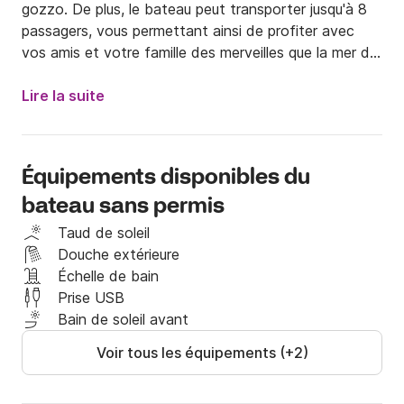
gozzo. De plus, le bateau peut transporter jusqu'à 8 
passagers, vous permettant ainsi de profiter avec 
vos amis et votre famille des merveilles que la mer de 
Campanie a à offrir.

Lire la suite
Le coût du carburant selon la consommation doit 
être ajouté au prix journalier.

Équipements disponibles du
Vous pouvez demander un skipper à bord pour le coût 
bateau sans permis
est de 120 € par jour.

Taud de soleil
Il est également possible de louer le bateau avec 
Douche extérieure
skipper et carburant inclus, pour des excursions 
Échelle de bain
standard (de 10h00 à 18h00) avec départ et arrivée 
Prise USB
depuis le port de Sorrente :

Bain de soleil avant
Voir tous les équipements (+2)
Ci-dessous le coût, pour le skipper et le carburant, à 
ajouter au prix journalier du bateau pour les 
différentes excursions
