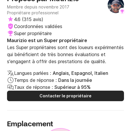
supplémentaire à payer à notre arrivée, ce qui était
facultatif. Nous n'avons utilisé qu'un quart de réservoir de
Membre depuis novembre 2017
carburant car nous sommes rentrés un peu plus tôt, ce qui
Propriétaire professionnel
nous a quand même coûté près de 50 euros pour le
4.6
(
315 avis
)
remplir. Super petite journée, j'aurais juste aimé que la mer
Coordonnées validées
soit plus calme.
Super propriétaire
Maurizio est un Super propriétaire
Les Super propriétaires sont des loueurs expérimentés
qui bénéficient de très bonnes évaluations et
s'engagent à offrir des prestations de qualité.
Langues parlées :
Anglais, Espagnol, Italien
Temps de réponse :
Dans la journée
Taux de réponse :
Supérieur à 95%
Contacter le propriétaire
Emplacement