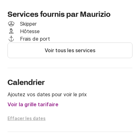
- Sorrento-Capri                 € 180

Services fournis par Maurizio
- Sorrento-Positano              € 190

Skipper
- Sorrento-Amalfi                € 230

Hôtesse
- Sorrento-Capri-Positano        € 230

Frais de port
- Sorrento-Capri-Positano-Amalfi € 260

Voir tous les services
À bord du gozzo 750, vous pourrez passer des 
journées de détente à bronzer et à vous amuser à 
plonger dans les eaux cristallines de la côte et du 
golfe de Sorrente.
Calendrier
Ajoutez vos dates pour voir le prix
Voir la grille tarifaire
Effacer les dates