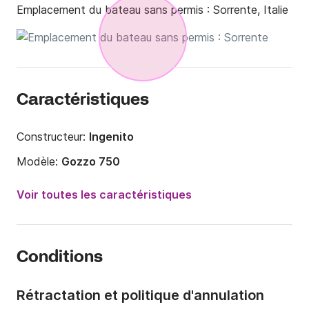
Emplacement du bateau sans permis :
Sorrente, Italie
Caractéristiques
Constructeur:
Ingenito
Modèle:
Gozzo 750
Puissance moteur:
40cv
Voir toutes les caractéristiques
Longueur:
7.5m
Année:
2017 (Rénové en 2020)
Conditions
Capacité à bord:
8 personnes
Rétractation et politique d'annulation