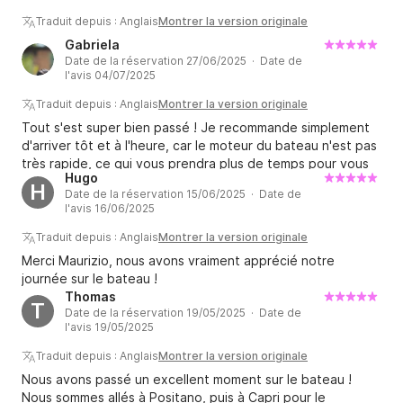
Traduit depuis : Anglais
Montrer la version originale
Gabriela
Date de la réservation 27/06/2025 · Date de
l'avis 04/07/2025
Traduit depuis : Anglais
Montrer la version originale
Tout s'est super bien passé ! Je recommande simplement
d'arriver tôt et à l'heure, car le moteur du bateau n'est pas
très rapide, ce qui vous prendra plus de temps pour vous
Hugo
rendre sur les lieux et les îles qu'avec d'autres bateaux, et
H
Date de la réservation 15/06/2025 · Date de
vous passerez donc plus de temps à naviguer. Cependant,
l'avis 16/06/2025
le bateau est en bon état et les instructions sont très
claires et faciles ! J'adore et je le referai !
Traduit depuis : Anglais
Montrer la version originale
Merci Maurizio, nous avons vraiment apprécié notre
journée sur le bateau !
Thomas
T
Date de la réservation 19/05/2025 · Date de
l'avis 19/05/2025
Traduit depuis : Anglais
Montrer la version originale
Nous avons passé un excellent moment sur le bateau !
Nous sommes allés à Positano, puis à Capri pour le