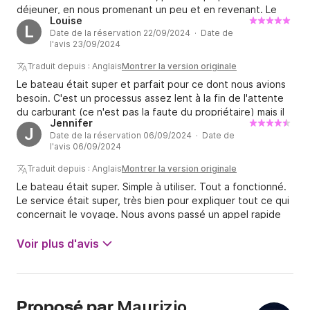
déjeuner, en nous promenant un peu et en revenant. Le
Louise
personnel était extrêmement sympathique et leurs
L
Date de la réservation 22/09/2024 · Date de
conseils précieux. Ils nous ont conseillé d'aller manger chez
l'avis 23/09/2024
Lo Smeraldo à Capri pour un excellent déjeuner et d'éviter
les prix élevés de la Marina Grande. Nous avons passé un
Traduit depuis : Anglais
Montrer la version originale
excellent moment. Ils sont faciles à trouver dans le port et
Le bateau était super et parfait pour ce dont nous avions
à joindre par téléphone. Bref, un excellent moment et une
besoin. C'est un processus assez lent à la fin de l'attente
expérience inoubliable. Excellent rapport qualité-prix !
du carburant (ce n'est pas la faute du propriétaire) mais il
Jennifer
aurait peut-être été utile de proposer à certains membres
J
Date de la réservation 06/09/2024 · Date de
du groupe de débarquer pendant que quelqu'un attendait
l'avis 06/09/2024
de voir le prix final du carburant.
Traduit depuis : Anglais
Montrer la version originale
Le bateau était super. Simple à utiliser. Tout a fonctionné.
Le service était super, très bien pour expliquer tout ce qui
concernait le voyage. Nous avons passé un appel rapide
pour leur faire savoir que nous revenions et ils étaient là
pour nous garer. Bon traceur GPS sur le téléphone, donc
Voir plus d'avis
nous savions comment retourner au port et où nous
pouvions jeter l'ancre, etc. Journée assez chère
cependant. Nous avons pris une assurance complète lors
de notre réservation initiale, puis il y avait une assurance
Maurizio
Proposé par