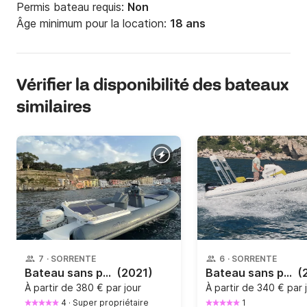
Permis bateau requis:
Non
Âge minimum pour la location:
18 ans
Vérifier la disponibilité des bateaux
similaires
7
·
SORRENTE
6
·
SORRENTE
Bateau sans permis Mirimare Sunrise 7 40cv
(2021)
Bateau sans permis Gommone 2 BAR 620 40cv
(
À partir de
380 € par jour
À partir de
340 € par 
4
·
Super propriétaire
1