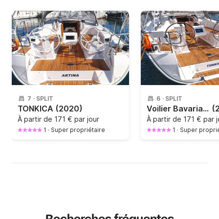
7
·
SPLIT
6
·
SPLIT
TONKICA
(2020)
Voilier Bavaria Bavaria Cruiser 34 9.9m
(
À partir de
171 € par jour
À partir de
171 € par j
1
·
Super propriétaire
1
·
Super propri