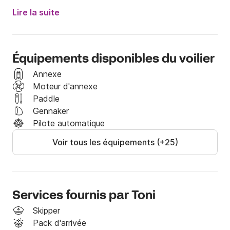
Ce Sun Odyssey 35 est compact, léger et satisfera 
vos talents de navigateur grâce à sa bonne 
Lire la suite
maniabilité.

Il est confortable et parfait pour naviguer en famille 
Équipements disponibles du voilier
ou entre amis entre les îles de la côte dalmate et le 
golfe de Ka_tela.

Annexe
Moteur d'annexe
N'attendez plus et réservez ce navire dès maintenant 
Paddle
!"
Gennaker
Pilote automatique
Voir tous les équipements (+25)
Services fournis par Toni
Skipper
Pack d'arrivée