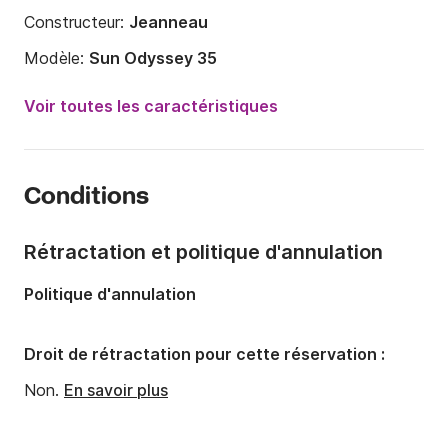
Constructeur:
Jeanneau
Modèle:
Sun Odyssey 35
Année:
2003
Voir toutes les caractéristiques
Capacité à bord:
7 personnes
Nombre de cabines:
3
Conditions
Nombre de couchages:
7
Nombre de salles de bains:
1
Rétractation et politique d'annulation
Longueur:
10.75m
Politique d'annulation
Largeur:
3.49m
Tirant d'eau:
1.7m
Droit de rétractation pour cette réservation :
Puissance moteur:
29cv
Non.
En savoir plus