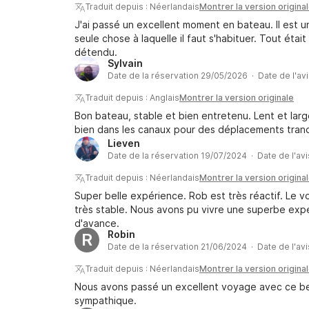
Traduit depuis : Néerlandais
Montrer la version origina
J'ai passé un excellent moment en bateau. Il est un
seule chose à laquelle il faut s'habituer. Tout était
détendu.
Sylvain
Date de la réservation 29/05/2026 · Date de l'av
Traduit depuis : Anglais
Montrer la version originale
Bon bateau, stable et bien entretenu. Lent et large
bien dans les canaux pour des déplacements tranquil
Lieven
Date de la réservation 19/07/2024 · Date de l'av
Traduit depuis : Néerlandais
Montrer la version origina
Super belle expérience. Rob est très réactif. Le voi
très stable. Nous avons pu vivre une superbe expé
d'avance.
Robin
R
Date de la réservation 21/06/2024 · Date de l'av
Traduit depuis : Néerlandais
Montrer la version origina
Nous avons passé un excellent voyage avec ce be
sympathique.