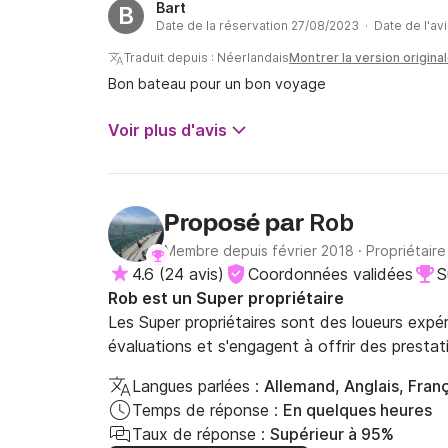
Bart
B
Date de la réservation 27/08/2023 · Date de l'av
Traduit depuis : Néerlandais
Montrer la version origina
Bon bateau pour un bon voyage
Voir plus d'avis
Rob
Proposé par
Membre depuis février 2018
·
Propriétaire
4.6
(
24 avis
)
Coordonnées validées
S
Rob est un Super propriétaire
Les Super propriétaires sont des loueurs expé
évaluations et s'engagent à offrir des prestat
Langues parlées :
Allemand, Anglais, Fran
Temps de réponse :
En quelques heures
Taux de réponse :
Supérieur à 95%