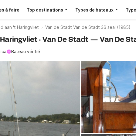
s à faire
Top destinations
Types de bateaux
Type
ad aan 't Haringvliet
Van de Stadt Van de Stadt 36 seal (1985)
 Haringvliet · Van De Stadt — Van De St
tica
Bateau vérifié