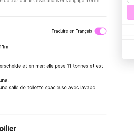
e de très bonnes évaluations et s'engage à offrir
Traduire en Français
 11m
rschelde et en mer; elle pèse 11 tonnes et est 
ne.

une salle de toilette spacieuse avec lavabo.
ilier