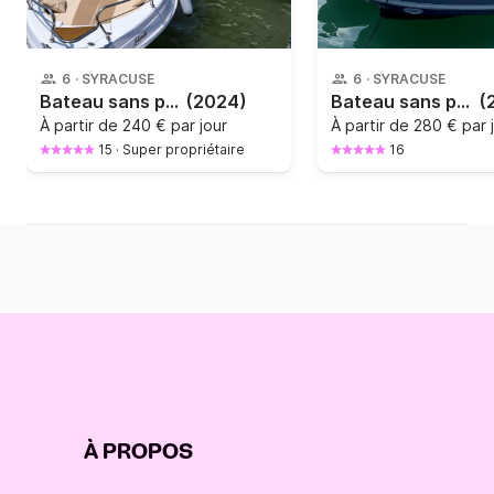
6
·
SYRACUSE
6
·
SYRACUSE
Bateau sans permis Tancredi Blumax 19 pro 40cv
(2024)
Bateau sans permis Highfield SPORT 520 40cv
(
À partir de
240 € par jour
À partir de
280 € par 
15
·
Super propriétaire
16
À PROPOS