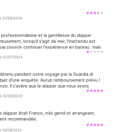
is 22/08/2024
e professionnalisme et la gentillesse du skipper
eusement, lorsqu'il s'agit de mer, l'inattendu est
pas pouvoir continuer l'expérience en bateau ; mais
e, c'est la gestion du soi-disant service après-
is 01/07/2024
très mauvais.
é, détenu pendant notre voyage par la Guardia di
l'objet d'une enquête. Aucun remboursement prévu !
o. Il s'avère que le skipper que nous avons
torisé à être notre skipper. J'aurais dû me douter
is 22/08/2022
rement, qui était totalement sommaire dans une porte
able pour les trouver ou trouver le bateau, j'ai vu
iquaient que 5 personnes étaient des passagers,
 skipper était Franco, très gentil et arrangeant.
enregistrement m'a dit que tout allait bien mais m'a
ement recommandée.
per". Après environ une heure de navigation, la
et nous a retenus pendant près de deux heures. Ils
is 19/08/2022