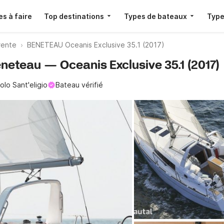
s à faire
Top destinations
Types de bateaux
Type
arente
BENETEAU Oceanis Exclusive 35.1 (2017)
eneteau — Oceanis Exclusive 35.1 (2017)
olo Sant'eligio
Bateau vérifié