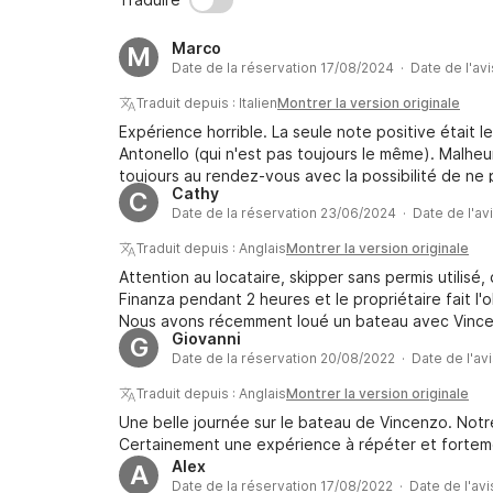
Marco
M
Date de la réservation 17/08/2024 · Date de l'av
Traduit depuis : Italien
Montrer la version originale
Expérience horrible. La seule note positive était l
Antonello (qui n'est pas toujours le même). Malheur
toujours au rendez-vous avec la possibilité de ne 
Cathy
C
ce qui distingue un bon service d'un mauvais servic
Date de la réservation 23/06/2024 · Date de l'av
vente. Dans ce cas, comme prévu au début, c'est 
Traduit depuis : Anglais
Montrer la version originale
Attention au locataire, skipper sans permis utilis
Finanza pendant 2 heures et le propriétaire fait 
Nous avons récemment loué un bateau avec Vincenz
Giovanni
G
embauché avec le bateau n'était pas légalement au
Date de la réservation 20/08/2022 · Date de l'av
que quelque chose n'allait pas lorsqu'à l'enregist
banalisée sans signalisation ni communication préal
Traduit depuis : Anglais
Montrer la version originale
que les documents d'embarquement du bateau ind
Une belle journée sur le bateau de Vincenzo. Notre
pas notre groupe de 4 plus 1 skipper. Le gars de l'
Certainement une expérience à répéter et fort
assuré de ne pas m'inquiéter, "c'était un vrai skip
Alex
A
Guardia di Finanza s'est attachée à notre bateau 
Date de la réservation 17/08/2022 · Date de l'av