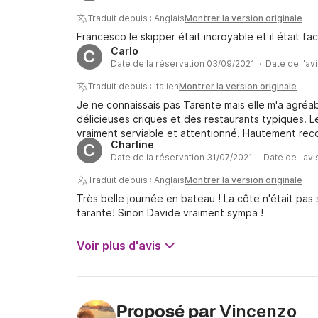
remettaient en question la légitimité de notre skip
arrêté et pourquoi. Et il était clair que le "skipper
Traduit depuis : Anglais
Montrer la version originale
qu'il n'était pas non plus autorisé puisque les d
Francesco le skipper était incroyable et il était fa
erronés et on m'a dit verbalement de ne pas m'inqu
Carlo
C
skipper, mon mari a dû entrer à l'intérieur du bate
Date de la réservation 03/09/2021 · Date de l'av
de signer une déclaration qui servira de preuve co
Traduit depuis : Italien
Montrer la version originale
négative aurait pu être un peu atténuée si Vincenz
problème. Cependant, après l'avoir contacté à notr
Je ne connaissais pas Tarente mais elle m'a agréa
illégale et non professionnelle et que nous vouli
délicieuses criques et des restaurants typiques. L
Il est censé être un super propriétaire, mais cel
vraiment serviable et attentionné. Hautement rec
contacté le Click&Boat pour obtenir de l'aide, ma
Charline
C
Date de la réservation 31/07/2021 · Date de l'av
part non plus, nous sommes toujours à plus de 700
reprises et n'avons jamais rien rencontré de tel. I
Traduit depuis : Anglais
Montrer la version originale
affaires et je vous recommande vivement de réserv
Très belle journée en bateau ! La côte n'était pas s
tarante! Sinon Davide vraiment sympa !
Voir plus d'avis
Vincenzo
Proposé par