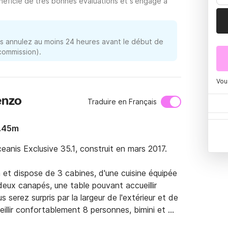
néficie de très bonnes évaluations et s'engage à
 annulez au moins 24 heures avant le début de
 commission).
Vou
enzo
Traduire en Français
0.45m
anis Exclusive 35.1, construit en mars 2017.

m et dispose de 3 cabines, d'une cuisine équipée 
eux canapés, une table pouvant accueillir 
serez surpris par la largeur de l'extérieur et de 
ueillir confortablement 8 personnes, bimini et 
ure chaude et froide et éclairage LED pour le 