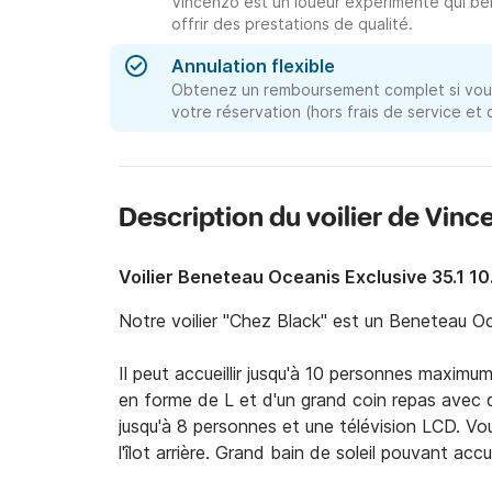
Vincenzo est un loueur expérimenté qui bé
offrir des prestations de qualité.
Annulation flexible
Obtenez un remboursement complet si vous
votre réservation (hors frais de service et
Description du voilier de Vinc
Voilier Beneteau Oceanis Exclusive 35.1 1
Notre voilier "Chez Black" est un Beneteau Oce
Il peut accueillir jusqu'à 10 personnes maximu
en forme de L et d'un grand coin repas avec d
jusqu'à 8 personnes et une télévision LCD. Vous 
l'îlot arrière. Grand bain de soleil pouvant acc
capote pour ombrager l'espace, douche extérie