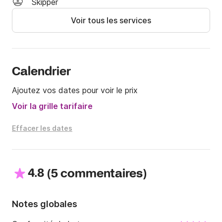
Skipper
Pour les locations coque nue, un permis bateau est 
Voir tous les services
requis.

Carburant non inclus.

Pour toute question, n'hésitez pas à nous contacter 
au Click&Boat.

Calendrier
Ajoutez vos dates pour voir le prix
À bientôt !
Voir la grille tarifaire
Effacer les dates
4.8
(
)
5 commentaires
Notes globales