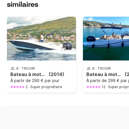
similaires
8
·
TROGIR
8
·
TROGIR
Bateau à moteur QUICKSILVER 675 Activ Open 150cv
(2014)
Bateau à moteur Quicksilver Activ 675 Open 7.25m 150cv
(
À partir de
290 € par jour
À partir de
299 € par 
2
·
Super propriétaire
12
·
Super propr