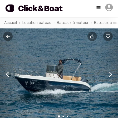
Accueil
Location bateau
Bateaux à moteur
Bateaux à mo