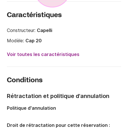
Caractéristiques
Constructeur:
Capelli
Modèle:
Cap 20
Puissance moteur:
115cv
Voir toutes les caractéristiques
Longueur:
6.1m
Année:
2015
Conditions
Capacité à bord:
6 personnes
Rétractation et politique d'annulation
Politique d'annulation
Droit de rétractation pour cette réservation :