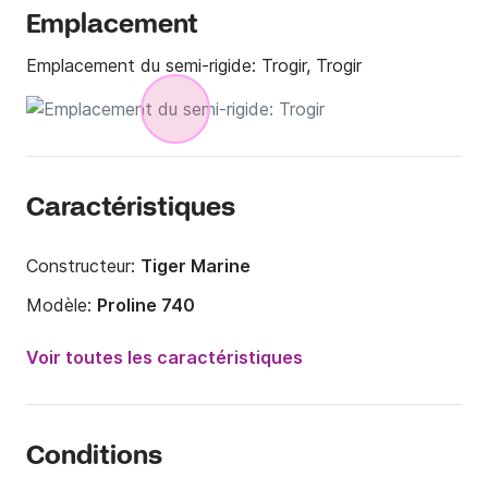
Emplacement
Emplacement du semi-rigide:
Trogir, Trogir
Caractéristiques
Constructeur:
Tiger Marine
Modèle:
Proline 740
Puissance moteur:
250cv
Voir toutes les caractéristiques
Longueur:
7.58m
Année:
2022 (Rénové en 2026)
Conditions
Capacité à bord:
10 personnes