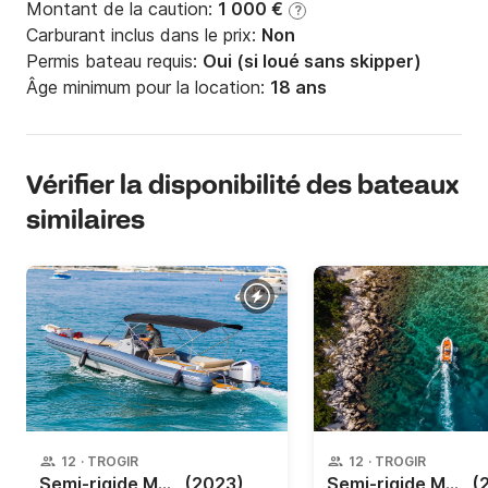
Montant de la caution:
1 000 €
?
Carburant inclus dans le prix:
Non
Permis bateau requis:
Oui (si loué sans skipper)
Âge minimum pour la location:
18 ans
Vérifier la disponibilité des bateaux
similaires
12
·
TROGIR
12
·
TROGIR
Semi-rigide Marlin 790 Dynamic 250cv
(2023)
Semi-rigide Marlin 790 Fb 250cv
(