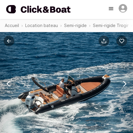
Accueil
Location bateau
Semi-rigide
Semi-rigide Trogir