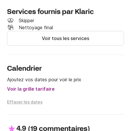
Selon votre niveau de compétence et la possession 
d'un permis valide, vous pouvez choisir de naviguer 
Services fournis par Klaric
vous-même ou de laisser l'un de nos skippers 
Skipper
professionnels vous emmener pour des vacances de 
Nettoyage final
rêve.

Voir tous les services
Pour plus d'informations sur Tiger Marine, n'hésitez 
pas à me contacter à tout moment au +31 
Click&Boat.

Calendrier
À bientôt !
Ajoutez vos dates pour voir le prix
Voir la grille tarifaire
Effacer les dates
4.9
(
)
19 commentaires