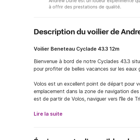
Andrew Durie est un loueur expérimenté qu
à offrir des prestations de qualité.
Description du voilier de Andr
Voilier Beneteau Cyclade 43.3 12m
Bienvenue à bord de notre Cyclades 43.3 situé 
pour profiter de belles vacances sur les eaux g
Volos est un excellent point de départ pour vo
emplacement dans la zone de navigation des S
est de partir de Volos, naviguer vers l'île de Tr
voir la plage unique de Paralia Lalaria (28 mile
nautiques) ou Chora (17 miles nautiques de Sk
Lire la suite
Patitiri et terminer votre boucle en retournant
Si vous louez le voilier pendant deux semaines,
Panormos et Glossa à Skopelos, Skantzoura, e