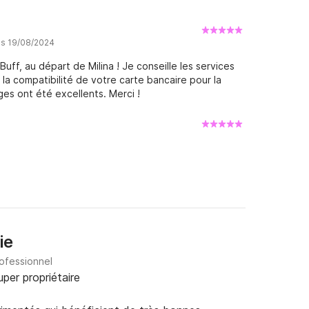
is 19/08/2024
f, au départ de Milina ! Je conseille les services
e la compatibilité de votre carte bancaire pour la
nges ont été excellents. Merci !
ie
rofessionnel
uper propriétaire