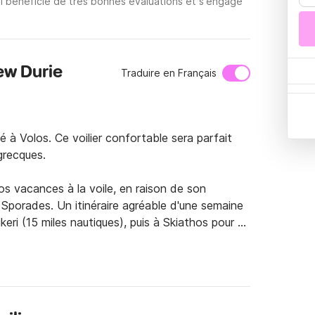
i bénéficie de très bonnes évaluations et s'engage
ew Durie
Traduire en Français
à Volos. Ce voilier confortable sera parfait 
recques.

s vacances à la voile, en raison de son 
porades. Un itinéraire agréable d'une semaine 
ikeri (15 miles nautiques), puis à Skiathos pour 
s nautiques), en continuant vers Glossa (7 miles 
iathos). Après Chora, vous devez vous rendre à 
 à Skiathos et à Volos.

 vous pourrez voir les endroits de: Orei à Evia, 
t bien d'autres zones magiques.
