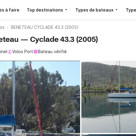
s à faire
Top destinations
Types de bateaux
Type
los
BENETEAU CYCLADE 43.3 (2005)
neteau — Cyclade 43.3 (2005)
nnel
Volos Port
Bateau vérifié