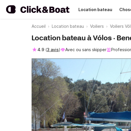
Location bateau
Chose
Accueil
Location bateau
Voiliers
Voiliers Vó
Location bateau à Vólos · Be
4.9
(
3 avis
)
Avec ou sans skipper
Professio