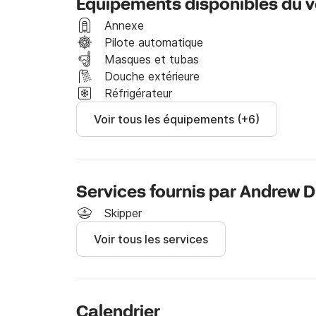
Équipements disponibles du vo
Si vous avez des questions, n'hésitez pas à n
Annexe
& Boat.

Pilote automatique
Le voilier est également disponible à Skiathos.
Masques et tubas
Douche extérieure
Nous espérons vous voir louer nos magnifique
Réfrigérateur
Voir tous les équipements (+6)
Services fournis par Andrew D
Skipper
Voir tous les services
Calendrier