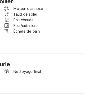
ilier
ous envoyer un message via la plateforme Click 
Moteur d'annexe
Taud de soleil


Eau chaude
Four/cuisinière
s Cyclades 43.3 bientôt!
Échelle de bain
urie
Nettoyage final