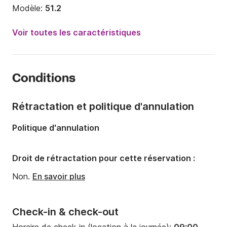
Modèle:
51.2
Année:
2004
Voir toutes les caractéristiques
Capacité à bord:
11 personnes
Nombre de cabines:
5
Conditions
Nombre de couchages:
10
Nombre de salles de bains:
5
Rétractation et politique d'annulation
Longueur:
15.56m
Politique d'annulation
Largeur:
4.6m
Tirant d'eau:
2m
Droit de rétractation pour cette réservation :
Puissance moteur:
100cv
Non.
En savoir plus
Check-in & check-out