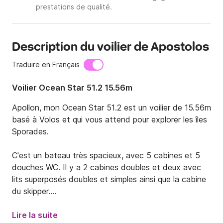
prestations de qualité.
Description du voilier de Apostolos
Traduire en Français
Voilier Ocean Star 51.2 15.56m
Apollon, mon Ocean Star 51.2 est un voilier de 15.56m 
basé à Volos et qui vous attend pour explorer les îles 
Sporades.

C'est un bateau très spacieux, avec 5 cabines et 5 
douches WC. Il y a 2 cabines doubles et deux avec 
lits superposés doubles et simples ainsi que la cabine 
du skipper.

Sur le pont il y a beaucoup d'espace pour se déplacer 
Lire la suite