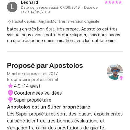
Leonard
Un vrai professionnel du secteur et très courtois
L
Date de la réservation 07/09/2019 · Date de
l'avis 14/09/2019
Traduit depuis : Anglais
Montrer la version originale
bateau en très bon état, très propre. Apostolos est très
sympa, nous avions notre propre skipper, mais nous avons
eu une très bonne communication avec lui tout le temps,
des conseils, des lieux à visiter, un support technique....
nous recommandons fortement le propriétaire et le
bateau.
Apostolos
Proposé par
Membre depuis mars 2017
Propriétaire professionnel
4.9
(
14 avis
)
Coordonnées validées
Super propriétaire
Apostolos est un Super propriétaire
Les Super propriétaires sont des loueurs expérimentés
qui bénéficient de très bonnes évaluations et
s'engagent à offrir des prestations de qualité.