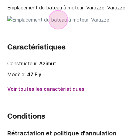
Emplacement du bateau à moteur:
Varazze, Varazze
Caractéristiques
Constructeur:
Azimut
Modèle:
47 Fly
Puissance moteur:
575cv
Voir toutes les caractéristiques
Longueur:
14.5m
Année:
2009
Conditions
Capacité à bord:
8 personnes
Nombre de cabines:
3
Rétractation et politique d'annulation