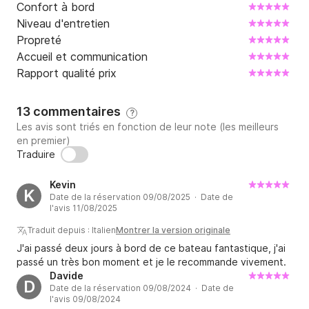
Confort à bord
Breveté depuis 1985, le capitaine a toujours navigué 
Niveau d'entretien
et en été pour de longues croisières avec sa famille 
Propreté
et ses amis. Passion pour la mer née de la jeunesse, 
Accueil et communication
transmise à la famille.
Rapport qualité prix
13 commentaires
?
Les avis sont triés en fonction de leur note (les meilleurs
en premier)
Traduire
Kevin
K
Date de la réservation 09/08/2025 · Date de
l'avis 11/08/2025
Traduit depuis : Italien
Montrer la version originale
J'ai passé deux jours à bord de ce bateau fantastique, j'ai
passé un très bon moment et je le recommande vivement.
Davide
D
Date de la réservation 09/08/2024 · Date de
l'avis 09/08/2024