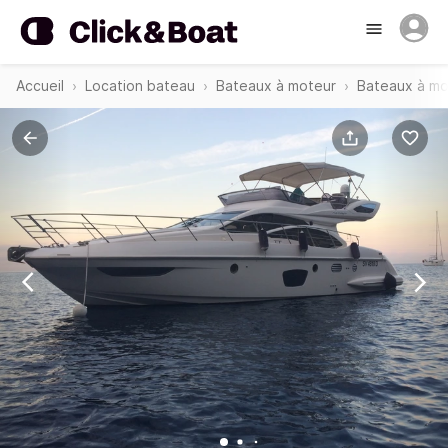
Accueil
Location bateau
Bateaux à moteur
Bateaux à mo