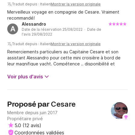
Traduit depuis : Italien
Montrer la version originale
Merveilleux voyage en compagnie de Cesare. Vraiment
recommandé!
Alessandro
A
Date de la réservation 25/08/2022 · Date de
l'avis 29/08/2022
Traduit depuis : Italien
Montrer la version originale
Remerciements particuliers au Capitaine Cesare et son
assistant Alessandro pour cette mini croisière à bord de
leur magnifique yacht. Compétence .. disponibilité et
beaucoup de sympathie .. (et j'ajouterais une patience
infinie pour les enfants présents) je dirais top tout y
Voir plus d'avis
compris le petit déjeuner et le dîner à bord du Fly ..
inestimable et nous avons fêté l'anniversaire de ma femme
de la meilleure des manières . Merci encore et à bientôt
Alexandre G.
Cesare
Proposé par
Membre depuis juin 2017
Propriétaire privé
5.0
(
12 avis
)
Coordonnées validées