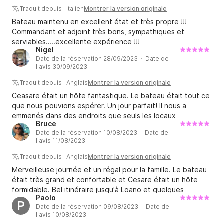
Traduit depuis : Italien
Montrer la version originale
Bateau maintenu en excellent état et très propre !!!
Commandant et adjoint très bons, sympathiques et
serviables…..excellente expérience !!!
Nigel
Date de la réservation 28/09/2023 · Date de
l'avis 30/09/2023
Traduit depuis : Anglais
Montrer la version originale
Ceasare était un hôte fantastique. Le bateau était tout ce
que nous pouvions espérer. Un jour parfait! Il nous a
emmenés dans des endroits que seuls les locaux
Bruce
connaissaient et a tout mis en place en cours de route.
Date de la réservation 10/08/2023 · Date de
Recommande fortement. Cela a constitué un ajout très
l'avis 11/08/2023
spécial à notre voyage.
Traduit depuis : Anglais
Montrer la version originale
Merveilleuse journée et un régal pour la famille. Le bateau
était très grand et confortable et Cesare était un hôte
formidable. Bel itinéraire jusqu'à Loano et quelques
Paolo
plongeons dans une belle eau bleue.
P
Date de la réservation 09/08/2023 · Date de
l'avis 10/08/2023