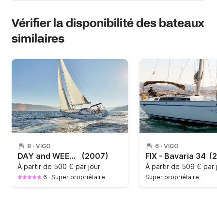
Vérifier la disponibilité des bateaux
similaires
8
·
VIGO
6
·
VIGO
DAY and WEEKENDS
(2007)
FIX - Bavaria 34
(
À partir de
500 € par jour
À partir de
509 € par 
6
·
Super propriétaire
Super propriétaire