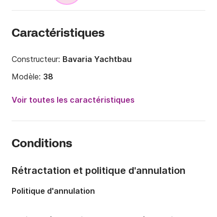
Caractéristiques
Constructeur:
Bavaria Yachtbau
Modèle:
38
Année:
2003 (Rénové en 2018)
Voir toutes les caractéristiques
Capacité à bord:
12 personnes
Nombre de cabines:
3
Conditions
Nombre de couchages:
6
Nombre de salles de bains:
1
Rétractation et politique d'annulation
Longueur:
11.91m
Politique d'annulation
Largeur:
3.87m
Tirant d'eau:
0m