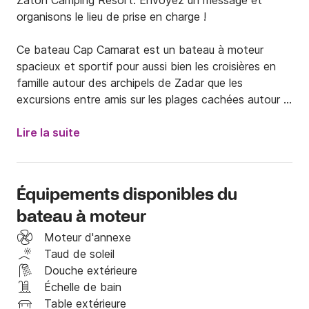
Zaton Camping Resort. Envoyez un message et 
organisons le lieu de prise en charge !

Ce bateau Cap Camarat est un bateau à moteur 
spacieux et sportif pour aussi bien les croisières en 
famille autour des archipels de Zadar que les 
excursions entre amis sur les plages cachées autour 
de Zadar !

Lire la suite
Ce bateau peut être loué avec ou sans skipper. Si 
vous souhaitez le louer sans skipper, vous devez 
disposer d'un permis maritime valide et déposer sur 
Équipements disponibles du
place une caution de 300€. Si vous n'avez pas de 
bateau à moteur
permis maritime valide, vous pouvez embaucher l'un 
de nos skippers expérimentés pour 100 € 
Moteur d'annexe
supplémentaires par jour.

Taud de soleil
Douche extérieure
Veuillez noter que le carburant n'est pas inclus dans le 
Échelle de bain
prix. Le coût dépend de la consommation de votre 
Table extérieure