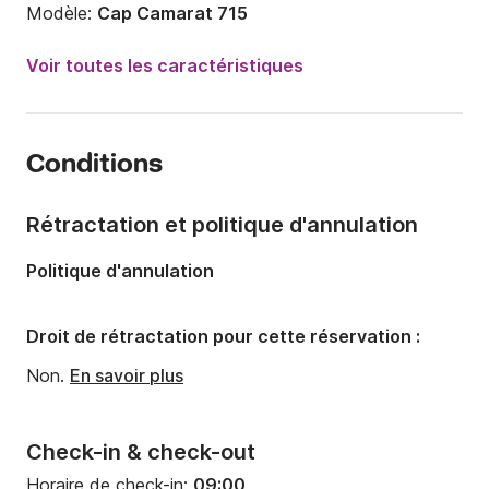
Modèle:
Cap Camarat 715
Puissance moteur:
150cv
Voir toutes les caractéristiques
Longueur:
7.2m
Année:
2012
Conditions
Capacité à bord:
9 personnes
Nombre de cabines:
1
Rétractation et politique d'annulation
Politique d'annulation
Droit de rétractation pour cette réservation :
Non.
En savoir plus
Check-in & check-out
Horaire de check-in:
09:00