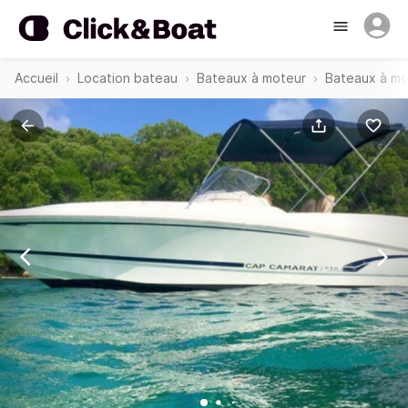
Accueil
Location bateau
Bateaux à moteur
Bateaux à mo