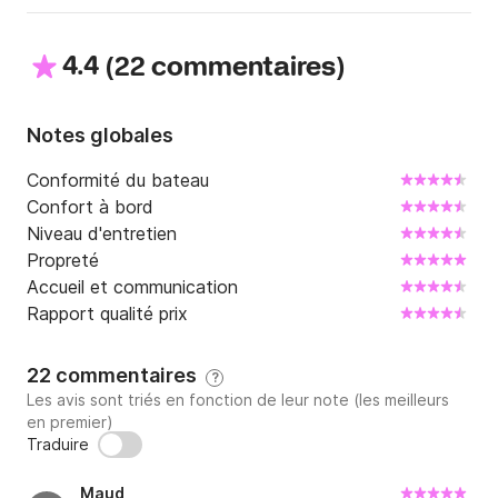
vous recommandons quelques endroits à ne pas 
manquer, comme le parc national Kornati et les îles 
4.4
(
)
22 commentaires
d'Ugljan et Pašman juste en face de Zadar.

Pour plus de questions sur le bateau ou les 
Notes globales
destinations à visiter, n'hésitez pas à me contacter 
sur la plateforme Click&Boat !
Conformité du bateau
Confort à bord
Niveau d'entretien
Propreté
Accueil et communication
Rapport qualité prix
22 commentaires
?
Les avis sont triés en fonction de leur note (les meilleurs
en premier)
Traduire
Maud