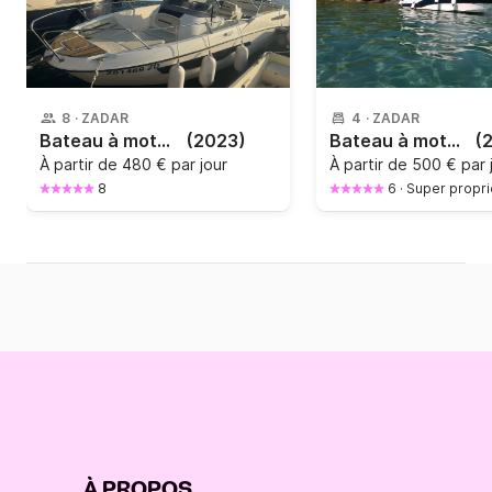
8
·
ZADAR
4
·
ZADAR
Bateau à moteur Karnic SL 651 225cv
(2023)
Bateau à moteur Scarani Group Coral 30 Scarani
(
À partir de
480 € par jour
À partir de
500 € par 
8
6
·
Super propri
À PROPOS