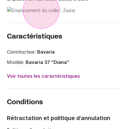
Caractéristiques
Constructeur:
Bavaria
Modèle:
Bavaria 37 ''Diana''
Année:
2016
Voir toutes les caractéristiques
Capacité à bord:
8 personnes
Nombre de cabines:
3
Conditions
Nombre de couchages:
8
Nombre de salles de bains:
1
Rétractation et politique d'annulation
Longueur:
11.3m