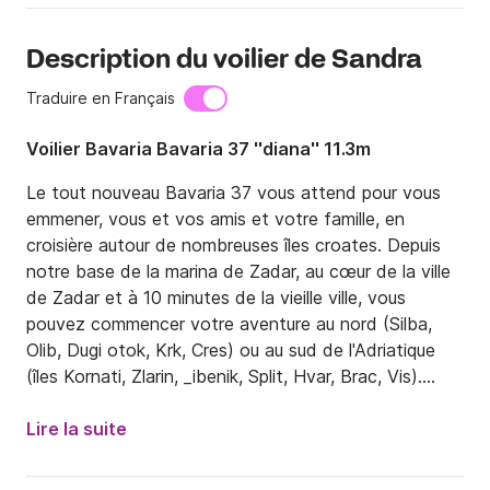
Description du voilier de Sandra
Traduire en Français
Voilier Bavaria Bavaria 37 ''diana'' 11.3m
Le tout nouveau Bavaria 37 vous attend pour vous 
emmener, vous et vos amis et votre famille, en 
croisière autour de nombreuses îles croates. Depuis 
notre base de la marina de Zadar, au cœur de la ville 
de Zadar et à 10 minutes de la vieille ville, vous 
pouvez commencer votre aventure au nord (Silba, 
Olib, Dugi otok, Krk, Cres) ou au sud de l'Adriatique 
(îles Kornati, Zlarin, _ibenik, Split, Hvar, Brac, Vis).

Veuillez me faire savoir si vous avez besoin d'une 
Lire la suite
recommandation sur votre voyage en voile. Envoyez-
moi simplement vos préférences et je ferai un 