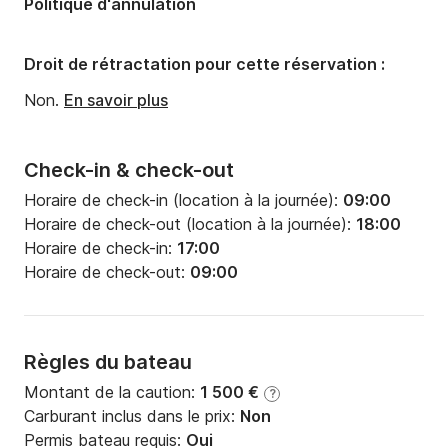
Politique d'annulation
Largeur:
3.67m
Tirant d'eau:
1.95m
Droit de rétractation pour cette réservation :
Puissance moteur:
13cv
Non.
En savoir plus
Check-in & check-out
Horaire de check-in (location à la journée):
09:00
Horaire de check-out (location à la journée):
18:00
Horaire de check-in:
17:00
Horaire de check-out:
09:00
Règles du bateau
Montant de la caution:
1 500 €
?
Carburant inclus dans le prix:
Non
Permis bateau requis:
Oui