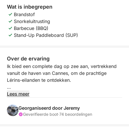
Wat is inbegrepen
Brandstof
Snorkeluitrusting
Barbecue (BBQ)
Stand-Up Paddleboard (SUP)
Over de ervaring
Ik bied een complete dag op zee aan, vertrekkend
vanuit de haven van Cannes, om de prachtige
Lérins-eilanden te ontdekken.
Op het programma: zon, turquoise water,
Lees meer
paddleboarden, snorkelen en misschien een
wandeling over de eilanden aan het einde van de
Georganiseerd door Jeremy
dag.
Geverifieerde boot
·
74 beoordelingen
Dit alles zonder extra kosten: schipper en brandstof