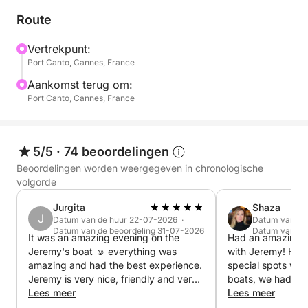
inbegrepen 😉
Route
Er kunnen maximaal 9 personen deelnemen aan
deze excursie.
Vertrekpunt:
Port Canto, Cannes, France
Met 20 jaar ervaring als kok in de koopvaardij heet
Aankomst terug om:
ik u van harte welkom aan boord voor een
Port Canto, Cannes, France
ontspannen dag vol plezier, het verkennen van de
kustlijn en het genieten van heerlijk eten.
5/5
·
74 beoordelingen
🛟 Uitrusting aan boord: barbecue, paddleboard,
Beoordelingen worden weergegeven in chronologische
vinnen, masker, snorkel en opblaasband.
volgorde
Jurgita
Shaza
Voor vragen of meer informatie kunt u contact met
J
Datum van de huur 22-07-2026 ·
Datum van de
mij opnemen via een privébericht op Click&Boat.
Datum van de beoordeling 31-07-2026
Datum van de
It was an amazing evening on the
Had an amazing d
Jeremy's boat ☺️ everything was
with Jeremy! He took me to some
Tot snel voor een fantastisch avontuur op zee!
amazing and had the best experience.
special spots wit
Jeremy is very nice, friendly and very
boats, we had the
welcoming. Thank you
Lees meer
highly recommend 
Lees meer
Jeremy