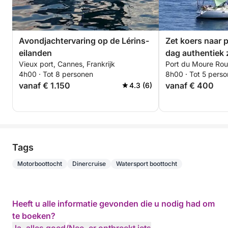
Avondjachtervaring op de Lérins-
Zet koers naar p
eilanden
dag authentiek 
Vieux port, Cannes, Frankrijk
Port du Moure Rou
op een zeilboot.
4h00 · Tot 8 personen
8h00 · Tot 5 pers
vanaf € 1.150
vanaf € 400
4.3 (6)
Tags
Motorboottocht
Dinercruise
Watersport boottocht
Heeft u alle informatie gevonden die u nodig had om
te boeken?