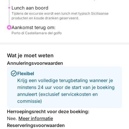
Lunch aan boord
Een ideale activiteit voor stellen, gezinnen en kleine
Tijdens de excursie wordt een lunch met typisch Siciliaanse
producten en koude dranken geserveerd.
groepen, perfect voor wie de kust van Palermo wil
beleven te midden van traditie, smaak en
Aankomst terug om:
schoonheid.
Porto di Castellamare del golfo
Wat je moet weten
Annuleringsvoorwaarden
Flexibel
Krijg een volledige terugbetaling wanneer je
minstens 24 uur voor de start van je boeking
annuleert (exclusief servicekosten en
commissie)
Herroepingsrecht voor deze boeking:
Nee.
Meer informatie
Reserveringsvoorwaarden