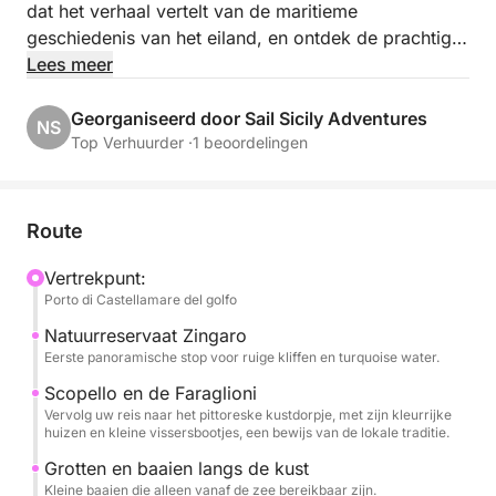
dat het verhaal vertelt van de maritieme
geschiedenis van het eiland, en ontdek de prachtige
kust van Palermo vanuit een uniek perspectief.
Lees meer
De cruise volgt de noordkust, met schilderachtige
Georganiseerd door Sail Sicily Adventures
NS
stops bij Villa Igiea, een verfijnd symbool van de Art
Top Verhuurder ·
1 beoordelingen
Nouveau-stijl van Palermo; Vergine Maria, een
pittoresk kustdorpje; en Mondello, bekend om zijn
turquoise water en gouden strand.
Route
Tijdens de excursie kunt u ontspannen en genieten
Vertrekpunt:
Porto di Castellamare del golfo
van de zee, zwemmen in het kristalheldere water,
zonnebaden en luisteren naar verhalen uit de
Natuurreservaat Zingaro
omgeving.
Eerste panoramische stop voor ruige kliffen en turquoise water.
Scopello en de Faraglioni
Een lunch met typisch Siciliaanse producten wordt
Vervolg uw reis naar het pittoreske kustdorpje, met zijn kleurrijke
huizen en kleine vissersbootjes, een bewijs van de lokale traditie.
aan boord geserveerd, vergezeld van verfrissende
drankjes, om de ervaring compleet te maken met de
Grotten en baaien langs de kust
authentieke smaken van de lokale traditie.
Kleine baaien die alleen vanaf de zee bereikbaar zijn.