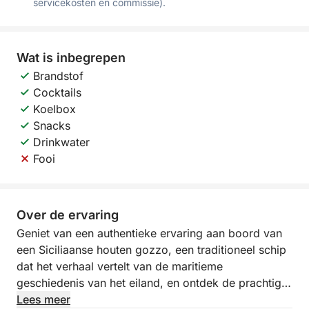
servicekosten en commissie).
Wat is inbegrepen
Brandstof
Cocktails
Koelbox
Snacks
Drinkwater
Fooi
Over de ervaring
Geniet van een authentieke ervaring aan boord van
een Siciliaanse houten gozzo, een traditioneel schip
dat het verhaal vertelt van de maritieme
geschiedenis van het eiland, en ontdek de prachtige
kust van Palermo vanuit een uniek perspectief.
Lees meer