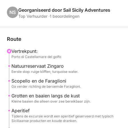
De cruise volgt de noordkust, met schilderachtige
Georganiseerd door Sail Sicily Adventures
NS
stops bij Villa Igiea, een verfijnd symbool van de Art
Top Verhuurder ·
1 beoordelingen
Nouveau-stijl van Palermo; Vergine Maria, een
pittoresk kustdorpje; en Mondello, bekend om zijn
turquoise water en gouden strand.
Route
Tijdens de excursie kunt u ontspannen en genieten
Vertrekpunt:
Porto di Castellamare del golfo
van de zee, zwemmen in het kristalheldere water,
zonnebaden en luisteren naar verhalen uit de
Natuurreservaat Zingaro
omgeving.
Eerste stop: ruige kliffen; turquoise water.
Scopello en de Faraglioni
Een aperitief of lunch met typisch Siciliaanse
Ga verder richting de beroemde Faraglioni.
producten, vergezeld van verfrissende drankjes,
Grotten en baaien langs de kust
wordt aan boord geserveerd, waarmee de ervaring
Kleine baaien die alleen over zee bereikbaar zijn.
compleet wordt gemaakt met de authentieke smaken
Aperitief
van de lokale traditie.
Tijdens de excursie wordt een aperitief geserveerd met typisch
Siciliaanse producten en koude dranken.
Een ideale activiteit voor stellen, gezinnen en kleine