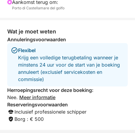
Aankomst terug om:
groepen, perfect voor wie de kust van Palermo wil
Porto di Castellamare del golfo
beleven te midden van traditie, smaak en
schoonheid.
Wat je moet weten
Annuleringsvoorwaarden
Flexibel
Krijg een volledige terugbetaling wanneer je
minstens 24 uur voor de start van je boeking
annuleert (exclusief servicekosten en
commissie)
Herroepingsrecht voor deze boeking:
Nee.
Meer informatie
Reserveringsvoorwaarden
Inclusief professionele schipper
Borg : € 500