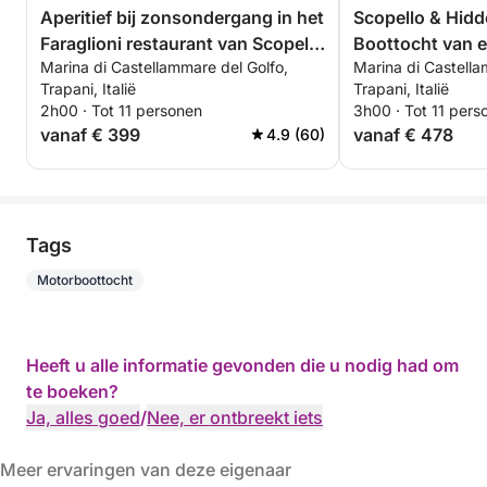
Aperitief bij zonsondergang in het
Scopello & Hidd
Faraglioni restaurant van Scopello
Boottocht van e
Marina di Castellammare del Golfo,
Marina di Castella
(max. 6 personen)
Trapani, Italië
Trapani, Italië
2h00 · Tot 11 personen
3h00 · Tot 11 pers
vanaf € 399
vanaf € 478
4.9 (60)
Tags
Motorboottocht
Heeft u alle informatie gevonden die u nodig had om
te boeken?
Ja, alles goed
/
Nee, er ontbreekt iets
Meer ervaringen van deze eigenaar